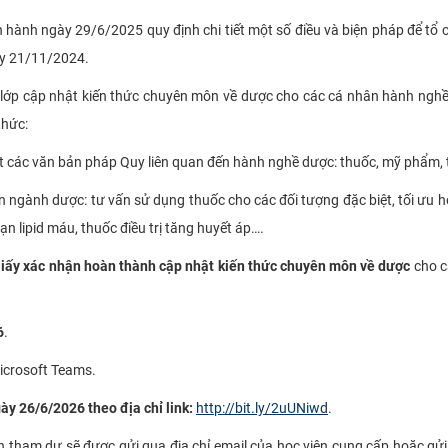
hành ngày 29/6/2025 quy định chi tiết một số điều và biện pháp để tổ
ày 21/11/2024.
ớp cập nhật kiến thức chuyên môn về dược cho các cá nhân hành nghề
thức:
t các văn bản pháp Quy liên quan đến hành nghề dược: thuốc, mỹ phẩm, th
n ngành dược: tư vấn sử dụng thuốc cho các đối tượng đặc biệt, tối ưu h
loạn lipid máu, thuốc điều trị tăng huyết áp….
iấy xác nhận hoàn thành cập nhật kiến thức chuyên môn về dược
cho c
6
.
icrosoft Teams.
y 26/6/2026 theo địa chỉ link:
http://bit.ly/2uUNiwd
.
oản tham dự sẽ được gửi qua địa chỉ email của học viên cung cấp hoặc gử