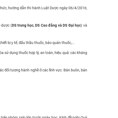
 chức, hướng dẫn thi hành Luật Dược ngày 06/4/2016;
 dược (
DS trung học, DS Cao đẳng và DS Đại học
) và
iết bị y tế, đấu thầu thuốc, bảo quản thuốc,…
óa sử dụng thuốc hợp lý, an toàn, hiệu quả: các kháng
ác đối tượng hành nghề ở các lĩnh vực: Bán buôn, bán
i trên nhóm zalo lớp trước ngày học. Kính đề nghị Quý