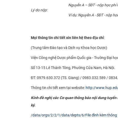
Nguyễn A – SĐT - nộp học phí
Lý do nộp:
Ví dụ: Nguyễn A - SĐT - nộp h
Mọi thông tin chi tiết xin liên hệ theo địa chỉ
:
(Trung tâm Đào tạo và Dịch vụ Khoa học Dược)
Viện Công nghệ Dược phẩm Quốc gia - Trường Đại họ
Số 13-15 Lê Thánh Tông, Phường Cửa Nam, Hà Nội.
ĐT: 0979.630.372 (TS. Giang) / 0983.032.589 / 0834
Thông tin chi tiết xem tại website:
http://www.hup.ed
Kính đề nghị các Cơ quan thông báo nội dung tuyển si
ký.
/data/orgs/2/2/1/data/depts/6/File đính kèm thông