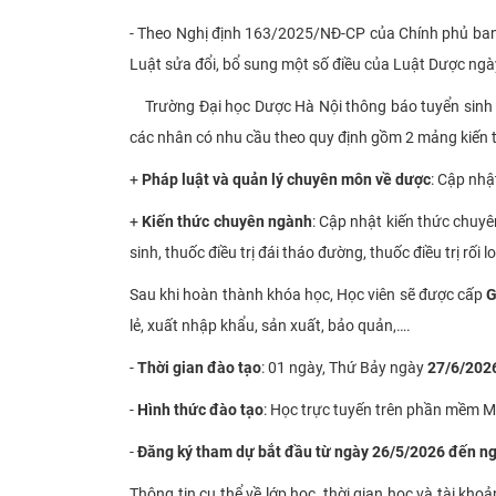
- Theo Nghị định 163/2025/NĐ-CP của Chính phủ ban 
Luật sửa đổi, bổ sung một số điều của Luật Dược ng
Trường Đại học Dược Hà Nội thông báo tuyển sinh l
các nhân có nhu cầu theo quy định gồm 2 mảng kiến 
+
Pháp luật và quản lý chuyên môn về dược
: Cập nhậ
+
Kiến thức chuyên ngành
: Cập nhật kiến thức chuyê
sinh, thuốc điều trị đái tháo đường, thuốc điều trị rối 
Sau khi hoàn thành khóa học, Học viên sẽ được cấp
G
lẻ, xuất nhập khẩu, sản xuất, bảo quản,….
-
Thời gian đào tạo
: 01 ngày, Thứ Bảy ngày
27/6/202
-
Hình thức đào tạo
: Học trực tuyến trên phần mềm M
-
Đăng ký tham dự bắt đầu từ ngày 26/5/2026 đến ngà
Thông tin cụ thể về lớp học, thời gian học và tài kh