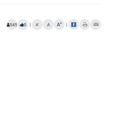
+
A
|
|
-
545
0
A
A