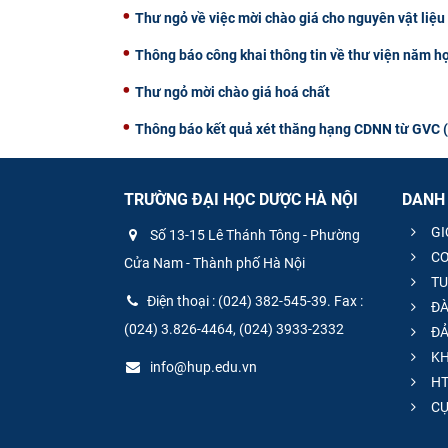
Thư ngỏ về việc mời chào giá cho nguyên vật liệ
Thông báo công khai thông tin về thư viện năm h
Thư ngỏ mời chào giá hoá chất
Thông báo kết quả xét thăng hạng CDNN từ GVC (hạ
TRƯỜNG ĐẠI HỌC DƯỢC HÀ NỘI
DANH
GI
Số 13-15 Lê Thánh Tông - Phường
CƠ
Cửa Nam - Thành phố Hà Nội
TU
Điện thoại : (024) 382-545-39. Fax :
ĐÀ
(024) 3.826-4464, (024) 3933-2332
ĐẢ
KH
info@hup.edu.vn
HT
CƯ