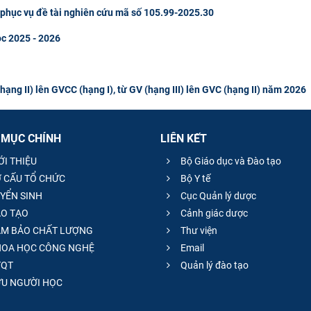
u phục vụ đề tài nghiên cứu mã số 105.99-2025.30
ọc 2025 - 2026
ng II) lên GVCC (hạng I), từ GV (hạng III) lên GVC (hạng II) năm 2026
 MỤC CHÍNH
LIÊN KẾT
ỚI THIỆU
Bộ Giáo dục và Đào tạo
 CẤU TỔ CHỨC
Bộ Y tế
YỂN SINH
Cục Quản lý dược
O TẠO
Cảnh giác dược
M BẢO CHẤT LƯỢNG
Thư viện
OA HỌC CÔNG NGHỆ
Email
QT
Quản lý đào tạo
̣U NGƯỜI HỌC