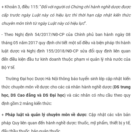
+ Khoản 3, điều 115: “
Đối với người có Chứng chỉ hành nghề dược được
CỰU NGƯỜI HỌC
cấp trước ngày Luật này có hiệu lực thì thời hạn cập nhật kiến thức
chuyên môn tính từ ngày Luật này có hiệu lực
”.
- Theo Nghị định 54/2017/NĐ-CP của Chính phủ ban hành ngày 08
tháng 05 năm 2017 quy định chi tiết một số điều và biện pháp thi hành
luật dược và Nghị định 155/2018/NĐ-CP sửa đổi quy định liên quan
đến điều kiện đầu tư kinh doanh thuộc phạm vi quản lý nhà nước của
Bộ Y tế.
Trường Đại học Dược Hà Nội thông báo tuyển sinh lớp cập nhật kiến
thức chuyên môn về dược cho các cá nhân hành nghề dược (
DS trung
học, DS Cao đẳng và DS Đại học
) và các nhân có nhu cầu theo quy
định gồm 2 mảng kiến thức:
+
Pháp luật và quản lý chuyên môn về dược
: Cập nhật các văn bản
pháp Quy liên quan đến hành nghề dược: thuốc, mỹ phẩm, thiết bị y tế,
đấu thầu thuốc, bảo quản thuốc,…