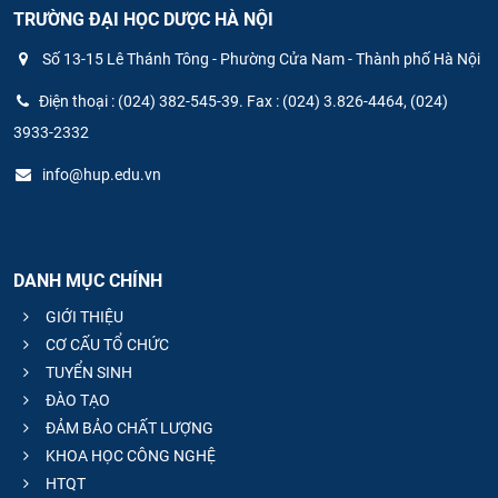
TRƯỜNG ĐẠI HỌC DƯỢC HÀ NỘI
Số 13-15 Lê Thánh Tông - Phường Cửa Nam - Thành phố Hà Nội
Điện thoại : (024) 382-545-39. Fax : (024) 3.826-4464, (024)
3933-2332
info@hup.edu.vn
DANH MỤC CHÍNH
GIỚI THIỆU
CƠ CẤU TỔ CHỨC
TUYỂN SINH
ĐÀO TẠO
ĐẢM BẢO CHẤT LƯỢNG
KHOA HỌC CÔNG NGHỆ
HTQT