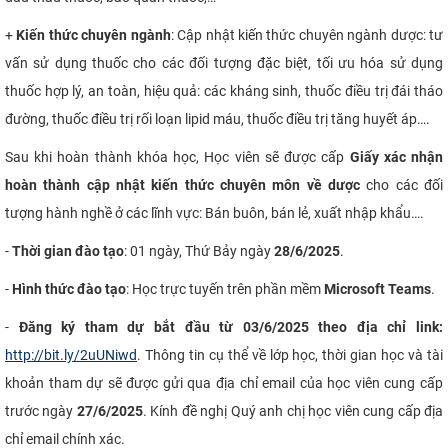
+
Kiến thức chuyên ngành
: Cập nhật kiến thức chuyên ngành dược: tư
vấn sử dụng thuốc cho các đối tượng đặc biệt, tối ưu hóa sử dụng
thuốc hợp lý, an toàn, hiệu quả: các kháng sinh, thuốc điều trị đái tháo
đường, thuốc điều trị rối loạn lipid máu, thuốc điều trị tăng huyết áp….
Sau khi hoàn thành khóa học, Học viên sẽ được cấp
Giấy xác nhận
hoàn thành cập nhật kiến thức chuyên môn về dược
cho các đối
tượng hành nghề ở các lĩnh vực: Bán buôn, bán lẻ, xuất nhập khẩu….
-
Thời gian đào tạo
: 01 ngày, Thứ Bảy ngày
28/6/2025
.
-
Hình thức đào tạo
: Học trực tuyến trên phần mềm
Microsoft Teams
.
-
Đăng ký tham dự bắt đầu từ 03/6/2025 theo địa chỉ link:
http://bit.ly/2uUNiwd
. Thông tin cụ thể về lớp học, thời gian học và tài
khoản tham dự sẽ được gửi qua địa chỉ email của học viên cung cấp
trước ngày
27/6/2025
. Kính đề nghị Quý anh chị học viên cung cấp địa
chỉ email chính xác.