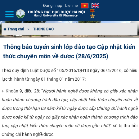
Đăng nhập
Liên hệ
Trang chủ
THÔNG BÁO
GIỚI THIỆU
Thông báo tuyển sinh lớp đào tạo Cập nhật kiến
thức chuyên môn về dược (28/6/2025)
CƠ CẤU TỔ CHỨC
TUYỂN SINH
Theo quy định Luật Dược số 105/2016/QH13 ngày 06/4/2016, có hiệu
lực thi hành từ ngày 01 tháng 01 năm 2017:
ĐÀO TẠO
+ Khoản 9, điều 28: “
Người hành nghề dược không có giấy xác nhận
hoàn thành chương trình đào tạo, cập nhật kiến thức chuyên môn về
ĐẢM BẢO CHẤT LƯỢNG
dược trong thời hạn 03 năm kể từ ngày được cấp Chứng chỉ hành nghề
KHOA HỌC CÔNG NGHỆ
dược hoặc kể từ ngày có giấy xác nhận hoàn thành chương trình đào
tạo, cập nhật kiến thức chuyên môn về dược gần nhất
” sẽ bị thu hồi
HTQT
Chứng chỉ hành nghề dược.