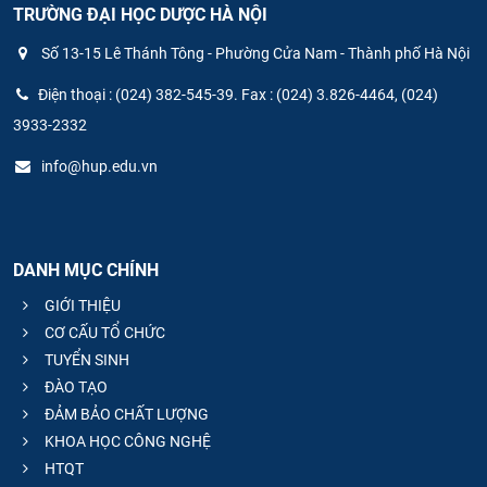
TRƯỜNG ĐẠI HỌC DƯỢC HÀ NỘI
Số 13-15 Lê Thánh Tông - Phường Cửa Nam - Thành phố Hà Nội
Điện thoại : (024) 382-545-39. Fax : (024) 3.826-4464, (024)
3933-2332
info@hup.edu.vn
DANH MỤC CHÍNH
GIỚI THIỆU
CƠ CẤU TỔ CHỨC
TUYỂN SINH
ĐÀO TẠO
ĐẢM BẢO CHẤT LƯỢNG
KHOA HỌC CÔNG NGHỆ
HTQT