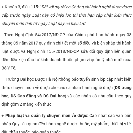
+ Khoản 3, điều 115: “
Đối với người có Chứng chỉ hành nghề dược được
CỰU NGƯỜI HỌC
cấp trước ngày Luật này có hiệu lực thì thời hạn cập nhật kiến thức
chuyên môn tính từ ngày Luật này có hiệu lực
”.
- Theo Nghị định 54/2017/NĐ-CP của Chính phủ ban hành ngày 08
tháng 05 năm 2017 quy định chi tiết một số điều và biện pháp thi hành
luật dược và Nghị định 155/2018/NĐ-CP sửa đổi quy định liên quan
đến điều kiện đầu tư kinh doanh thuộc phạm vi quản lý nhà nước của
Bộ Y Tế.
Trường Đại học Dược Hà Nội thông báo tuyển sinh lớp cập nhật kiến
thức chuyên môn về dược cho các cá nhân hành nghề dược (
DS trung
học, DS Cao đẳng và DS Đại học
) và các nhân có nhu cầu theo quy
định gồm 2 mảng kiến thức:
+
Pháp luật và quản lý chuyên môn về dược
: Cập nhật các văn bản
pháp Quy liên quan đến hành nghề dược: thuốc, mỹ phẩm, thiết bị y tế,
đấu thầu thuốc, bảo quản thuốc,…