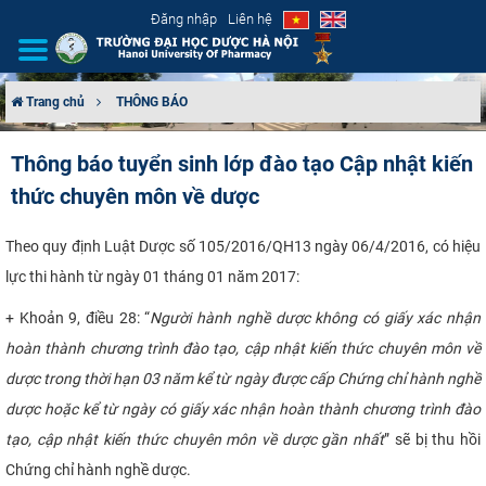
Đăng nhập
Liên hệ
Trang chủ
THÔNG BÁO
GIỚI THIỆU
Thông báo tuyển sinh lớp đào tạo Cập nhật kiến
thức chuyên môn về dược
CƠ CẤU TỔ CHỨC
TUYỂN SINH
Theo quy định Luật Dược số 105/2016/QH13 ngày 06/4/2016, có hiệu
lực thi hành từ ngày 01 tháng 01 năm 2017:
ĐÀO TẠO
+ Khoản 9, điều 28: “
Người hành nghề dược không có giấy xác nhận
hoàn thành chương trình đào tạo, cập nhật kiến thức chuyên môn về
ĐẢM BẢO CHẤT LƯỢNG
dược trong thời hạn 03 năm kể từ ngày được cấp Chứng chỉ hành nghề
KHOA HỌC CÔNG NGHỆ
dược hoặc kể từ ngày có giấy xác nhận hoàn thành chương trình đào
tạo, cập nhật kiến thức chuyên môn về dược gần nhất
” sẽ bị thu hồi
HTQT
Chứng chỉ hành nghề dược.