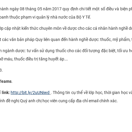
ành ngày 08 tháng 05 năm 2017 quy định chi tiết một số điều và biện 
 doanh thuộc phạm vi quản lý nhà nước của Bộ Y Tế.
p cập nhật kiến thức chuyên môn về dược cho các cá nhân hành nghề d
t các văn bản pháp Quy liên quan đến hành nghề dược: thuốc, mỹ phẩm, th
n ngành dược: tư vấn sử dụng thuốc cho các đối tượng đặc biệt, tối ưu h
n mỡ máu, thuốc điều trị tăng huyết áp….
3.
 Teams
.
 link:
http://bit.ly/2uUNiwd
. Thông tin cụ thể về lớp học, thời gian học
Kính đề nghị Quý anh chị học viên cung cấp địa chỉ email chính xác.