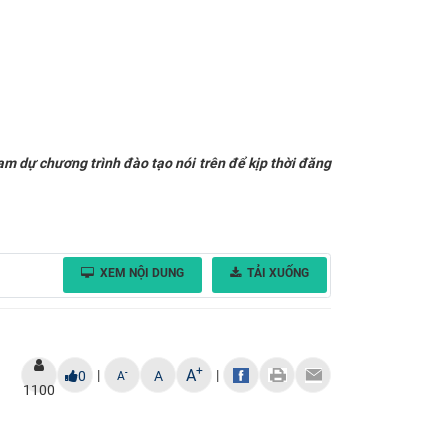
ham dự chương trình đào tạo nói trên để kịp thời đăng
XEM NỘI DUNG
TẢI XUỐNG
+
A
|
|
-
0
A
A
1100