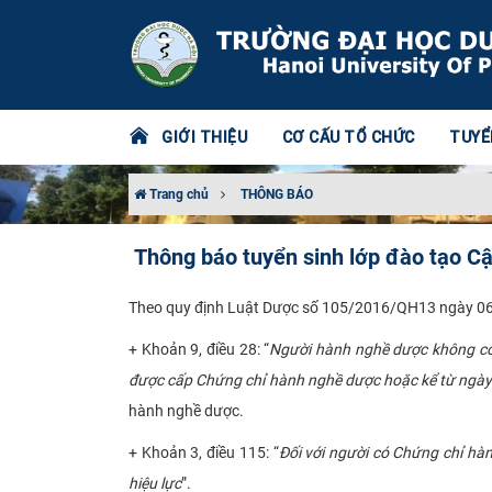
GIỚI THIỆU
CƠ CẤU TỔ CHỨC
TUYỂ
Trang chủ
THÔNG BÁO
Thông báo tuyển sinh lớp đào tạo C
Theo quy định Luật Dược số 105/2016/QH13 ngày 06/
+ Khoản 9, điều 28: “
Người hành nghề dược không có 
được cấp Chứng chỉ hành nghề dược hoặc kể từ ngày 
hành nghề dược.
+ Khoản 3, điều 115: “
Đối với người có Chứng chỉ hà
hiệu lực
”.