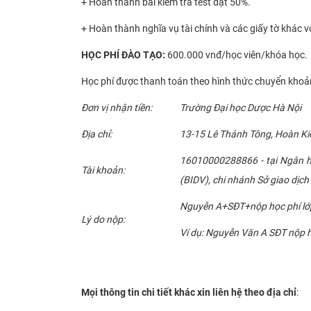
+ Hoàn thành bài kiểm tra test đạt 50%.
+ Hoàn thành nghĩa vụ tài chính và các giấy tờ khác v
HỌC
PHÍ ĐÀO TẠO:
600.000 vnđ/học viên/khóa học.
Học phí được thanh toán theo hình thức chuyển khoản
Đơn vị nhận tiền:
Trường Đại học Dược Hà Nội
Địa chỉ:
13-15 Lê Thánh Tông, Hoàn Ki
16010000288866 - tại Ngân h
Tài khoản:
(BIDV), chi nhánh Sở giao dịch 
Nguyễn A+SĐT+nộp học phí lớ
Lý do nộp:
Ví dụ: Nguyễn Văn A SĐT nộp 
Mọi thông tin chi tiết khác xin liên hệ theo địa chỉ
: