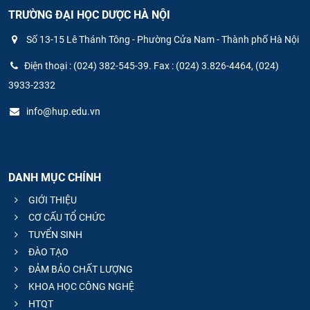
TRƯỜNG ĐẠI HỌC DƯỢC HÀ NỘI
Số 13-15 Lê Thánh Tông - Phường Cửa Nam - Thành phố Hà Nội
Điện thoại : (024) 382-545-39. Fax : (024) 3.826-4464, (024)
3933-2332
info@hup.edu.vn
DANH MỤC CHÍNH
GIỚI THIỆU
CƠ CẤU TỔ CHỨC
TUYỂN SINH
ĐÀO TẠO
ĐẢM BẢO CHẤT LƯỢNG
KHOA HỌC CÔNG NGHỆ
HTQT