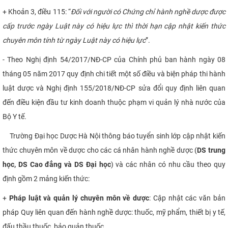
+ Khoản 3, điều 115: “
Đối với người có Chứng chỉ hành nghề dược được
CỰU NGƯỜI HỌC
cấp trước ngày Luật này có hiệu lực thì thời hạn cập nhật kiến thức
chuyên môn tính từ ngày Luật này có hiệu lực
”.
- Theo Nghị định 54/2017/NĐ-CP của Chính phủ ban hành ngày 08
tháng 05 năm 2017 quy định chi tiết một số điều và biện pháp thi hành
luật dược và Nghị định 155/2018/NĐ-CP sửa đổi quy định liên quan
đến điều kiện đầu tư kinh doanh thuộc phạm vi quản lý nhà nước của
Bộ Y tế.
Trường Đại học Dược Hà Nội thông báo tuyển sinh lớp cập nhật kiến
thức chuyên môn về dược cho các cá nhân hành nghề dược (
DS trung
học, DS Cao đẳng và DS Đại học
) và các nhân có nhu cầu theo quy
định gồm 2 mảng kiến thức:
+
Pháp luật và quản lý chuyên môn về dược
: Cập nhật các văn bản
pháp Quy liên quan đến hành nghề dược: thuốc, mỹ phẩm, thiết bị y tế,
đấu thầu thuốc, bảo quản thuốc,…