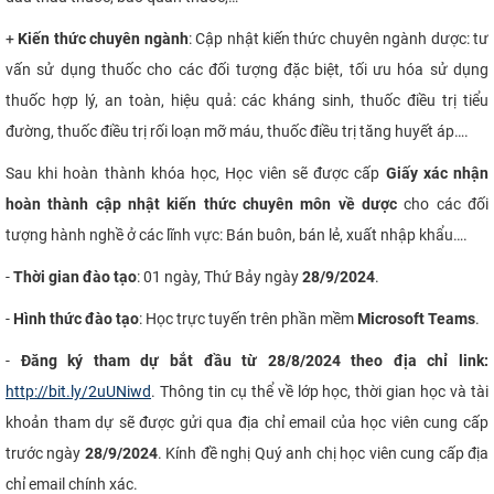
+
Kiến thức chuyên ngành
: Cập nhật kiến thức chuyên ngành dược: tư
vấn sử dụng thuốc cho các đối tượng đặc biệt, tối ưu hóa sử dụng
thuốc hợp lý, an toàn, hiệu quả: các kháng sinh, thuốc điều trị tiểu
đường, thuốc điều trị rối loạn mỡ máu, thuốc điều trị tăng huyết áp….
Sau khi hoàn thành khóa học, Học viên sẽ được cấp
Giấy xác nhận
hoàn thành cập nhật kiến thức chuyên môn về dược
cho các đối
tượng hành nghề ở các lĩnh vực: Bán buôn, bán lẻ, xuất nhập khẩu….
-
Thời gian đào tạo
: 01 ngày, Thứ Bảy ngày
28/9/2024
.
-
Hình thức đào tạo
: Học trực tuyến trên phần mềm
Microsoft Teams
.
-
Đăng
ký tham dự bắt đầu từ 28/8/2024 theo địa chỉ link:
http://bit.ly/2uUNiwd
. Thông tin cụ thể về lớp học, thời gian học và tài
khoản tham dự sẽ được gửi qua địa chỉ email của học viên cung cấp
trước ngày
28/9/2024
. Kính đề nghị Quý anh chị học viên cung cấp địa
chỉ email chính xác.