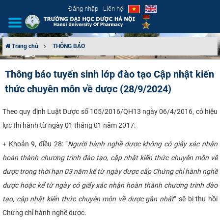
Đăng nhập
Liên hệ
Trang chủ
THÔNG BÁO
GIỚI THIỆU
Thông báo tuyển sinh lớp đào tạo Cập nhật kiến
thức chuyên môn về dược (28/9/2024)
CƠ CẤU TỔ CHỨC
TUYỂN SINH
Theo quy định Luật Dược số 105/2016/QH13 ngày 06/4/2016, có hiệu
lực thi hành từ ngày 01 tháng 01 năm 2017:
ĐÀO TẠO
+ Khoản 9, điều 28: “
Người hành nghề dược không có giấy xác nhận
hoàn thành chương trình đào tạo, cập nhật kiến thức chuyên môn về
ĐẢM BẢO CHẤT LƯỢNG
dược trong thời hạn 03 năm kể từ ngày được cấp Chứng chỉ hành nghề
KHOA HỌC CÔNG NGHỆ
dược hoặc kể từ ngày có giấy xác nhận hoàn thành chương trình đào
tạo, cập nhật kiến thức chuyên môn về dược gần nhất
” sẽ bị thu hồi
HTQT
Chứng chỉ hành nghề dược.