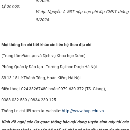
9/2024.
Lý do nộp:
Ví dụ: Nguyễn A SĐT nộp học phí lớp CNKT tháng
9/2024.
Mọi thông tin chi tiết khác xin liên hệ theo địa chỉ
:
(Trung tâm Đào tạo và Dịch vụ Khoa học Dược)
Phòng Quản lý Đào tạo - Trường Đại học Dược Hà Nội
Số 13-15 Lê Thánh Tông, Hoàn Kiếm, Hà Nội.
Điện thoại: 024 38267480 hoặc 0979.630.372 (TS. Giang),
0983.032.589 / 0834.230.125.
Thông tin chi tiết xem tại website:
http://www.hup.edu.vn
Kính đề nghị các Cơ quan thông báo nội dung tuyển sinh này tới các
cơ sở trực thuộc, các cán bộ y tế, cá nhân có nhu cầu tham dự chương