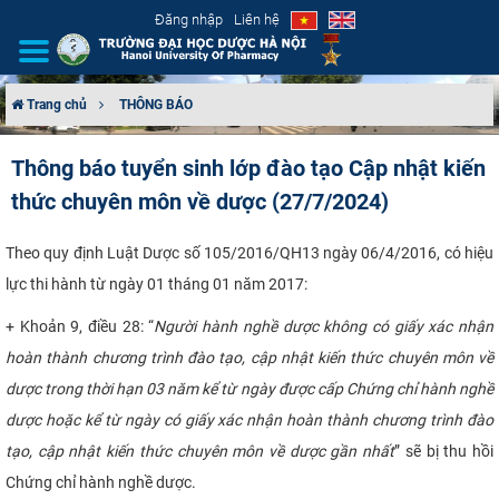
Đăng nhập
Liên hệ
Trang chủ
THÔNG BÁO
GIỚI THIỆU
Thông báo tuyển sinh lớp đào tạo Cập nhật kiến
thức chuyên môn về dược (27/7/2024)
CƠ CẤU TỔ CHỨC
TUYỂN SINH
Theo quy định Luật Dược số 105/2016/QH13 ngày 06/4/2016, có hiệu
lực thi hành từ ngày 01 tháng 01 năm 2017:
ĐÀO TẠO
+ Khoản 9, điều 28: “
Người hành nghề dược không có giấy xác nhận
hoàn thành chương trình đào tạo, cập nhật kiến thức chuyên môn về
ĐẢM BẢO CHẤT LƯỢNG
dược trong thời hạn 03 năm kể từ ngày được cấp Chứng chỉ hành nghề
KHOA HỌC CÔNG NGHỆ
dược hoặc kể từ ngày có giấy xác nhận hoàn thành chương trình đào
tạo, cập nhật kiến thức chuyên môn về dược gần nhất
” sẽ bị thu hồi
HTQT
Chứng chỉ hành nghề dược.