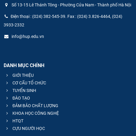
Số 13-15 Lê Thánh Tông - Phường Cửa Nam - Thành phố Hà Nội
Điện thoại : (024) 382-545-39. Fax : (024) 3.826-4464, (024)
3933-2332
info@hup.edu.vn
DANH MỤC CHÍNH
GIỚI THIỆU
CƠ CẤU TỔ CHỨC
TUYỂN SINH
ĐÀO TẠO
ĐẢM BẢO CHẤT LƯỢNG
KHOA HỌC CÔNG NGHỆ
HTQT
CỰU NGƯỜI HỌC