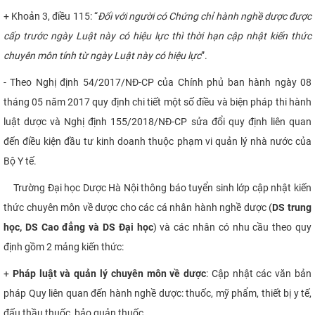
+ Khoản 3, điều 115: “
Đối với người có Chứng chỉ hành nghề dược được
CỰU NGƯỜI HỌC
cấp trước ngày Luật này có hiệu lực thì thời hạn cập nhật kiến thức
chuyên môn tính từ ngày Luật này có hiệu lực
”.
- Theo Nghị định 54/2017/NĐ-CP của Chính phủ ban hành ngày 08
tháng 05 năm 2017 quy định chi tiết một số điều và biện pháp thi hành
luật dược và Nghị định 155/2018/NĐ-CP sửa đổi quy định liên quan
đến điều kiện đầu tư kinh doanh thuộc phạm vi quản lý nhà nước của
Bộ Y tế.
Trường Đại học Dược Hà Nội thông báo tuyển sinh lớp cập nhật kiến
thức chuyên môn về dược cho các cá nhân hành nghề dược (
DS trung
học, DS Cao đẳng và DS Đại học
) và các nhân có nhu cầu theo quy
định gồm 2 mảng kiến thức:
+
Pháp luật và quản lý chuyên môn về dược
: Cập nhật các văn bản
pháp Quy liên quan đến hành nghề dược: thuốc, mỹ phẩm, thiết bị y tế,
đấu thầu thuốc, bảo quản thuốc,…