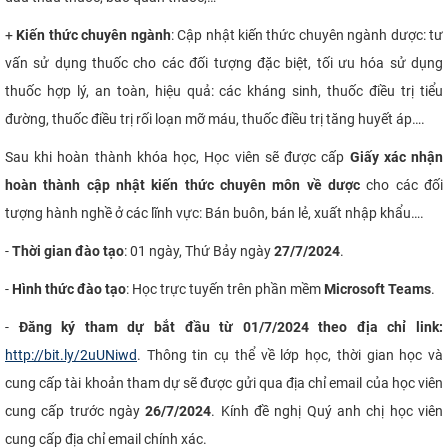
+
Kiến thức chuyên ngành
: Cập nhật kiến thức chuyên ngành dược: tư
vấn sử dụng thuốc cho các đối tượng đặc biệt, tối ưu hóa sử dụng
thuốc hợp lý, an toàn, hiệu quả: các kháng sinh, thuốc điều trị tiểu
đường, thuốc điều trị rối loạn mỡ máu, thuốc điều trị tăng huyết áp….
Sau khi hoàn thành khóa học, Học viên sẽ được cấp
Giấy xác nhận
hoàn thành cập nhật kiến thức chuyên môn về dược
cho các đối
tượng hành nghề ở các lĩnh vực: Bán buôn, bán lẻ, xuất nhập khẩu….
-
Thời gian đào tạo
: 01 ngày, Thứ Bảy ngày
27/7/2024
.
-
Hình thức đào tạo
: Học trực tuyến trên phần mềm
Microsoft Teams
.
-
Đăng
ký tham dự bắt đầu từ 01/7/2024 theo địa chỉ link:
http://bit.ly/2uUNiwd
. Thông tin cụ thể về lớp học, thời gian học và
cung cấp tài khoản tham dự sẽ được gửi qua địa chỉ email của học viên
cung cấp trước ngày
26/7/2024
. Kính đề nghị Quý anh chị học viên
cung cấp địa chỉ email chính xác.