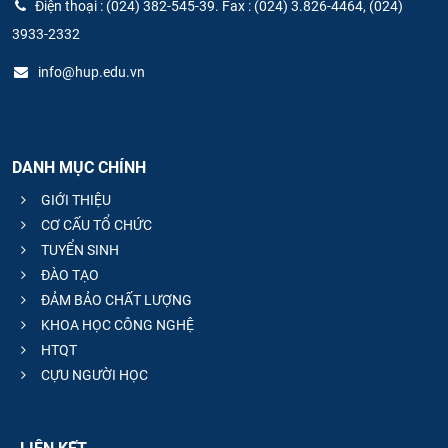
Điện thoại : (024) 382-545-39. Fax : (024) 3.826-4464, (024)
3933-2332
info@hup.edu.vn
DANH MỤC CHÍNH
GIỚI THIỆU
CƠ CẤU TỔ CHỨC
TUYỂN SINH
ĐÀO TẠO
ĐẢM BẢO CHẤT LƯỢNG
KHOA HỌC CÔNG NGHỆ
HTQT
CỰU NGƯỜI HỌC