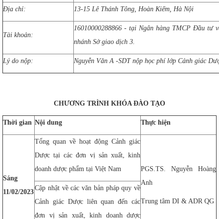
Địa chỉ:
13-15 Lê Thánh Tông, Hoàn Kiếm, Hà Nội
16010000288866 - tại Ngân hàng TMCP Đầu tư và 
Tài khoản:
nhánh Sở giao dịch 3.
Lý do nộp:
Nguyễn Văn A -SDT nộp học phí lớp Cảnh giác Dư
CHƯƠNG TRÌNH KHÓA ĐÀO TẠO
Thời gian
Nội dung
Thực hiện
Tổng quan về hoạt động Cảnh giác
Dược tại các đơn vị sản xuất, kinh
doanh dược phẩm tại Việt Nam
PGS.TS. Nguyễn Hoàng
Sáng
Anh
Cập nhật về các văn bản pháp quy về
11/02/2023
Trung tâm DI & ADR QG
Cảnh giác Dược liên quan đến các
đơn vị sản xuất, kinh doanh dược