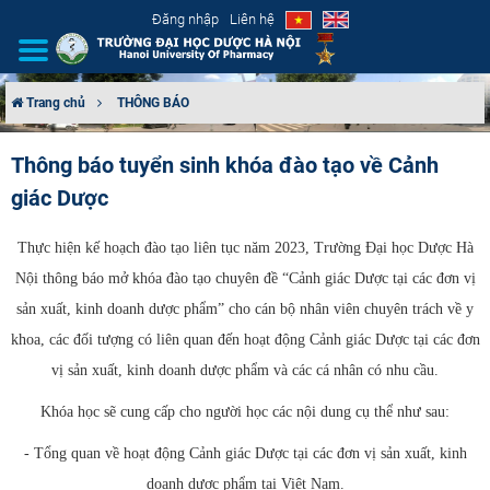
Đăng nhập
Liên hệ
Trang chủ
THÔNG BÁO
GIỚI THIỆU
Thông báo tuyển sinh khóa đào tạo về Cảnh
giác Dược
CƠ CẤU TỔ CHỨC
TUYỂN SINH
Thực hiện kế hoạch đào tạo liên tục năm 2023, Trường Đại học Dược Hà
Nội thông báo mở khóa đào tạo chuyên đề “Cảnh giác Dược tại các đơn vị
ĐÀO TẠO
sản xuất, kinh doanh dược phẩm” cho cán bộ nhân viên chuyên trách về y
khoa, các đối tượng có liên quan đến hoạt động Cảnh giác Dược tại các đơn
ĐẢM BẢO CHẤT LƯỢNG
vị sản xuất, kinh doanh dược phẩm và các cá nhân có nhu cầu.
KHOA HỌC CÔNG NGHỆ
Khóa học sẽ cung cấp cho người học các nội dung cụ thể như sau:
- Tổng quan về hoạt động Cảnh giác Dược tại các đơn vị sản xuất, kinh
HTQT
doanh dược phẩm tại Việt Nam.