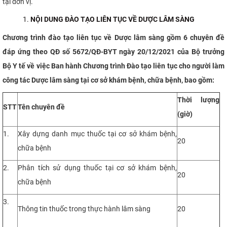
tại đơn vị.
CỰU NGƯỜI HỌC
NỘI DUNG ĐÀO TẠO LIÊN TỤC VỀ DƯỢC LÂM SÀNG
Chương trình đào tạo liên tục về Dược lâm sàng gồm 6 chuyên đề
đáp ứng theo QĐ số 5672/QĐ-BYT ngày 20/12/2021 của Bộ trưởng
Bộ Y tế về việc Ban hành Chương trình Đào tạo liên tục cho người làm
công tác Dược lâm sàng tại cơ sở khám bệnh, chữa bệnh, bao gồm:
Thời lượng
STT
Tên chuyên đề
(giờ)
1.
Xây dựng danh mục thuốc tại cơ sở khám bệnh,
20
chữa bệnh
2.
Phân tích sử dụng thuốc tại cơ sở khám bệnh,
20
chữa bệnh
3.
Thông tin thuốc trong thực hành lâm sàng
20