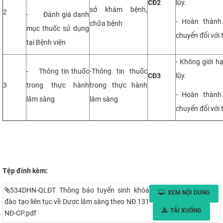
CĐ2
lũy.
sở khám bệnh,
2
- Đánh giá danh
- Hoàn thành
chữa bệnh
mục thuốc sử dụng
chuyển đổi với 
tại Bệnh viện
- Không giới hạ
- Thông tin thuốc
-Thông tin thuốc
CĐ3
lũy.
3
trong thực hành
trong thực hành
- Hoàn thành
lâm sàng
lâm sàng
chuyển đổi với 
Tệp đính kèm:
534DHN-QLĐT Thông báo tuyển sinh khóa
XEM NỘI DUNG
đào tạo liên tục về Dược lâm sàng theo NĐ 131
TẢI XUỐNG
NĐ-CP.pdf