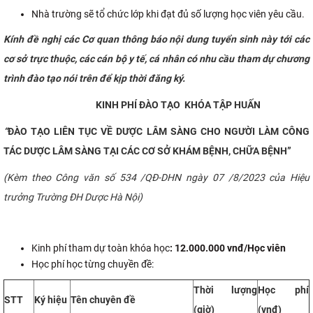
Nhà trường sẽ tổ chức lớp khi đạt đủ số lượng học viên yêu cầu.
Kính đề nghị các Cơ quan thông báo nội dung tuyển sinh này tới các
cơ sở trực thuộc, các cán bộ y tế, cá nhân có nhu cầu tham dự chương
trình đào tạo nói trên để kịp thời đăng ký.
KINH PHÍ ĐÀO TẠO
KHÓA TẬP HUẤN
“
ĐÀO TẠO LIÊN TỤC VỀ DƯỢC LÂM SÀNG CHO NGƯỜI LÀM CÔNG
TÁC DƯỢC LÂM SÀNG TẠI CÁC CƠ SỞ KHÁM BỆNH, CHỮA BỆNH”
(Kèm theo Công văn số 534 /QĐ-DHN ngày 07 /8/2023 của Hiệu
trưởng Trường ĐH Dược Hà Nội)
Kinh phí tham dự toàn khóa học
: 12.000.000 vnđ/Học viên
Học phí học từng chuyền đề:
Thời lượng
Học phí
STT
Ký hiệu
Tên chuyên đề
(giờ)
(vnđ)