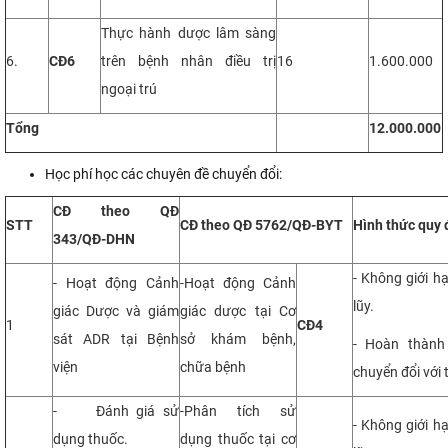
Thực hành dược lâm sàng
6.
CĐ6
trên bệnh nhân điều trị
16
1.600.000
ngoại trú
Tổng
12.000.000
Học phí học các chuyên đề chuyển đổi:
CĐ theo QĐ
STT
CĐ theo QĐ 5762/QĐ-BYT
Hình thức quy 
343/QĐ-DHN
- Không giới hạ
- Hoạt động Cảnh
-Hoạt động Cảnh
lũy.
giác Dược và giám
giác dược tại Cơ
1
CĐ4
sát ADR tại Bệnh
sở khám bệnh,
- Hoàn thành
viện
chữa bệnh
chuyển đổi với 
- Đánh giá sử
-Phân tích sử
- Không giới hạ
dụng thuốc.
dụng thuốc tại cơ