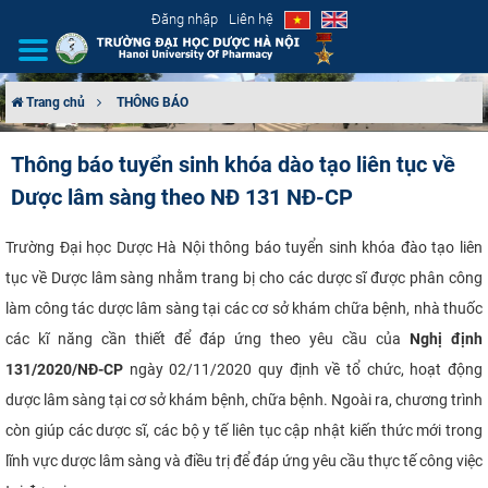
Đăng nhập
Liên hệ
Trang chủ
THÔNG BÁO
GIỚI THIỆU
Thông báo tuyển sinh khóa dào tạo liên tục về
Dược lâm sàng theo NĐ 131 NĐ-CP
CƠ CẤU TỔ CHỨC
TUYỂN SINH
Trường Đại học Dược Hà Nội thông báo tuyển sinh khóa đào tạo liên
tục về Dược lâm sàng nhằm trang bị cho các dược sĩ được phân công
ĐÀO TẠO
làm công tác dược lâm sàng tại các cơ sở khám chữa bệnh, nhà thuốc
các kĩ năng cần thiết để đáp ứng theo yêu cầu của
Nghị định
ĐẢM BẢO CHẤT LƯỢNG
131/2020/NĐ-CP
ngày 02/11/2020 quy định về tổ chức, hoạt động
dược lâm sàng tại cơ sở khám bệnh, chữa bệnh. Ngoài ra, chương trình
KHOA HỌC CÔNG NGHỆ
còn giúp các dược sĩ, các bộ y tế liên tục cập nhật kiến thức mới trong
HTQT
lĩnh vực dược lâm sàng và điều trị để đáp ứng yêu cầu thực tế công việc