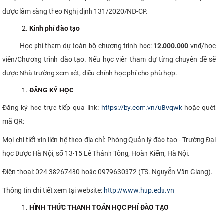
dược lâm sàng theo Nghị định 131/2020/NĐ-CP.
Kinh phí đào tạo
Học phí tham dự toàn bộ chương trình học:
12.000.000
vnđ/học
viên/Chương trình đào tạo. Nếu học viên tham dự từng chuyên đề sẽ
được Nhà trường xem xét, điều chỉnh học phí cho phù hợp.
ĐĂNG KÝ HỌC
Đăng ký học trực tiếp qua link:
https://by.com.vn/uBvqwk
hoặc quét
mã QR:
Mọi chi tiết xin liên hệ theo địa chỉ: Phòng Quản lý đào tạo - Trường Đại
học Dược Hà Nội, số 13-15 Lê Thánh Tông, Hoàn Kiếm, Hà Nội.
Điện thoại: 024 38267480 hoặc 0979630372 (TS. Nguyễn Văn Giang).
Thông tin chi tiết xem tại website:
http://www.hup.edu.vn
HÌNH THỨC THANH TOÁN HỌC PHÍ ĐÀO TẠO