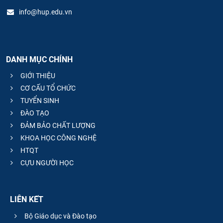
info@hup.edu.vn
DANH MỤC CHÍNH
GIỚI THIỆU
CƠ CẤU TỔ CHỨC
TUYỂN SINH
ĐÀO TẠO
ĐẢM BẢO CHẤT LƯỢNG
KHOA HỌC CÔNG NGHỆ
HTQT
CỰU NGƯỜI HỌC
LIÊN KẾT
Bộ Giáo dục và Đào tạo