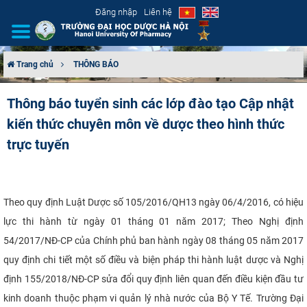
Đăng nhập
Liên hệ
Trang chủ
THÔNG BÁO
GIỚI THIỆU
Thông báo tuyển sinh các lớp đào tạo Cập nhật
kiến thức chuyên môn về dược theo hình thức
CƠ CẤU TỔ CHỨC
trực tuyến
TUYỂN SINH
ĐÀO TẠO
Theo quy định Luật Dược số 105/2016/QH13 ngày 06/4/2016, có hiệu
lực thi hành từ ngày 01 tháng 01 năm 2017; Theo Nghị định
ĐẢM BẢO CHẤT LƯỢNG
54/2017/NĐ-CP của Chính phủ ban hành ngày 08 tháng 05 năm 2017
KHOA HỌC CÔNG NGHỆ
quy định chi tiết một số điều và biện pháp thi hành luật dược
và Nghị
định 155/2018/NĐ-CP sửa đổi quy định liên quan đến điều kiện đầu tư
HTQT
kinh doanh thuộc phạm vi quản lý nhà nước của Bộ Y Tế. Trường Đại