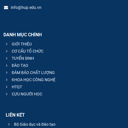
info@hup.edu.vn
DANH MỤC CHÍNH
GIỚI THIỆU
CƠ CẤU TỔ CHỨC
TUYỂN SINH
ĐÀO TẠO
ĐẢM BẢO CHẤT LƯỢNG
KHOA HỌC CÔNG NGHỆ
HTQT
CỰU NGƯỜI HỌC
LIÊN KẾT
Bộ Giáo dục và Đào tạo