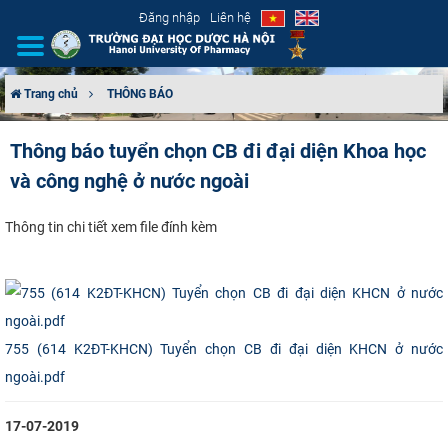
Đăng nhập
Liên hệ
Trang chủ
THÔNG BÁO
GIỚI THIỆU
Thông báo tuyển chọn CB đi đại diện Khoa học
và công nghệ ở nước ngoài
CƠ CẤU TỔ CHỨC
TUYỂN SINH
​Th​ông tin chi tiết xem file đính kèm
ĐÀO TẠO
ĐẢM BẢO CHẤT LƯỢNG
755 (614 K2ĐT-KHCN) Tuyển chọn CB đi đại diện KHCN ở nước
KHOA HỌC CÔNG NGHỆ
ngoài.pdf
HTQT
17-07-2019