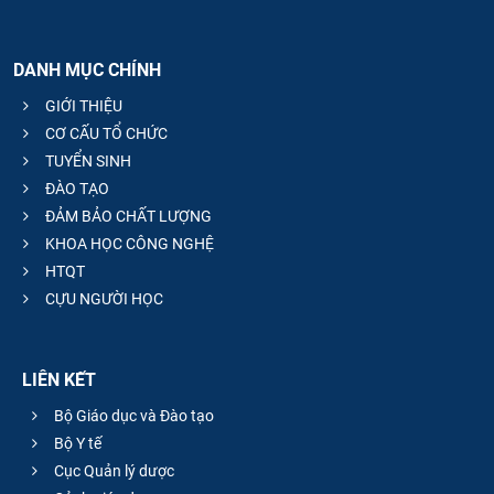
DANH MỤC CHÍNH
GIỚI THIỆU
CƠ CẤU TỔ CHỨC
TUYỂN SINH
ĐÀO TẠO
ĐẢM BẢO CHẤT LƯỢNG
KHOA HỌC CÔNG NGHỆ
HTQT
CỰU NGƯỜI HỌC
LIÊN KẾT
Bộ Giáo dục và Đào tạo
Bộ Y tế
Cục Quản lý dược