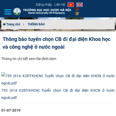
Đăng nhập
Liên hệ
Trang chủ
THÔNG BÁO
GIỚI THIỆU
Thông báo tuyển chọn CB đi đại diện Khoa học
và công nghệ ở nước ngoài
CƠ CẤU TỔ CHỨC
TUYỂN SINH
​​Thông tin chi tiết xem file đính kèm
ĐÀO TẠO
ĐẢM BẢO CHẤT LƯỢNG
755 (614 K2ĐT-KHCN) Tuyển chọn CB đi đại diện KHCN ở nước
KHOA HỌC CÔNG NGHỆ
ngoài.pdf
HTQT
01-07-2019