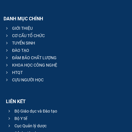
DANH MỤC CHÍNH
GIỚI THIỆU
CƠ CẤU TỔ CHỨC
TUYỂN SINH
ĐÀO TẠO
ĐẢM BẢO CHẤT LƯỢNG
KHOA HỌC CÔNG NGHỆ
HTQT
CỰU NGƯỜI HỌC
LIÊN KẾT
Bộ Giáo dục và Đào tạo
Bộ Y tế
Cục Quản lý dược