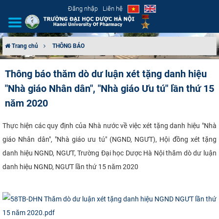
Đăng nhập
Liên hệ
Trang chủ
THÔNG BÁO
GIỚI THIỆU
Thông báo thăm dò dư luận xét tặng danh hiệu
"Nhà giáo Nhân dân", "Nhà giáo Ưu tú" lần thứ 15
CƠ CẤU TỔ CHỨC
năm 2020
TUYỂN SINH
Thực hiện các quy định của Nhà nước về việc xét tặng danh hiệu "Nhà
ĐÀO TẠO
giáo Nhân dân", "Nhà giáo ưu tú" (NGND, NGƯT), Hội đồng xét tặng
danh hiệu NGND, NGƯT, Trường Đại học Dược Hà Nội thăm dò dư luận
ĐẢM BẢO CHẤT LƯỢNG
danh hiệu NGND, NGƯT
lần thứ 15 năm 2020​
KHOA HỌC CÔNG NGHỆ
HTQT