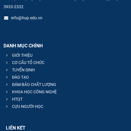
3933-2332
info@hup.edu.vn
DANH MỤC CHÍNH
GIỚI THIỆU
CƠ CẤU TỔ CHỨC
TUYỂN SINH
ĐÀO TẠO
ĐẢM BẢO CHẤT LƯỢNG
KHOA HỌC CÔNG NGHỆ
HTQT
CỰU NGƯỜI HỌC
LIÊN KẾT