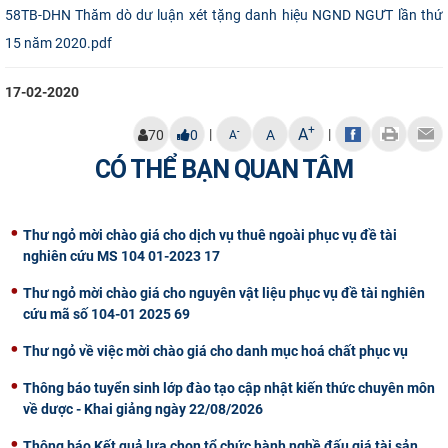
58TB-DHN Thăm dò dư luận xét tặng danh hiệu NGND NGƯT lần thứ
CỰU NGƯỜI HỌC
15 năm 2020.pdf
17-02-2020
+
A
|
|
-
70
0
A
A
CÓ THỂ BẠN QUAN TÂM
Thư ngỏ mời chào giá cho dịch vụ thuê ngoài phục vụ đề tài
nghiên cứu MS 104 01-2023 17
Thư ngỏ mời chào giá cho nguyên vật liệu phục vụ đề tài nghiên
cứu mã số 104-01 2025 69
Thư ngỏ về việc mời chào giá cho danh mục hoá chất phục vụ
Thông báo tuyển sinh lớp đào tạo cập nhật kiến thức chuyên môn
về dược - Khai giảng ngày 22/08/2026
Thông báo Kết quả lựa chọn tổ chức hành nghề đấu giá tài sản