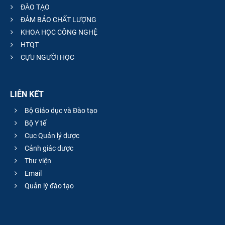
ĐÀO TẠO
ĐẢM BẢO CHẤT LƯỢNG
KHOA HỌC CÔNG NGHỆ
HTQT
CỰU NGƯỜI HỌC
LIÊN KẾT
Bộ Giáo dục và Đào tạo
Bộ Y tế
Cục Quản lý dược
Cảnh giác dược
Thư viện
Email
Quản lý đào tạo