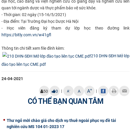
đại học, cao đẳng và viện nghiên cứu có giảng dạy và nghiên cứu liên
CỰU NGƯỜI HỌC
quan tới ngành dược và thực phẩm bảo vệ sức khỏe.
- Thời gian: 02 ngày (15-16/5/2021)
- Địa điểm: Tại Trường Đại học Dược Hà Nội
- Học viên đăng ký tham dự lớp học theo đường l
ink
https://bitly.com.vn/w41gfl
Thông tin chi tiết xem file đính kèm:
210 DHN-SĐH Mở lớp
đào tạo liên tục CME.pdf
24-04-2021
+
A
|
|
-
50
0
A
A
CÓ THỂ BẠN QUAN TÂM
Thư ngỏ mời chào giá cho dịch vụ thuê ngoài phục vụ đề tài
nghiên cứu MS 104 01-2023 17