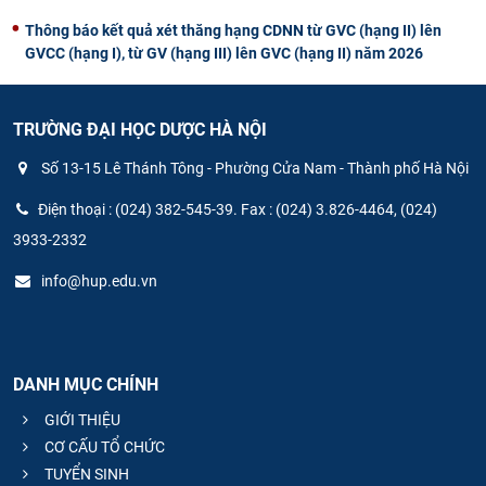
Thông báo kết quả xét thăng hạng CDNN từ GVC (hạng II) lên
GVCC (hạng I), từ GV (hạng III) lên GVC (hạng II) năm 2026
TRƯỜNG ĐẠI HỌC DƯỢC HÀ NỘI
Số 13-15 Lê Thánh Tông - Phường Cửa Nam - Thành phố Hà Nội
Điện thoại : (024) 382-545-39. Fax : (024) 3.826-4464, (024)
3933-2332
info@hup.edu.vn
DANH MỤC CHÍNH
GIỚI THIỆU
CƠ CẤU TỔ CHỨC
TUYỂN SINH