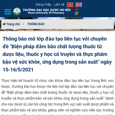
Đăng nhập
Liên hệ
Trang chủ
THÔNG BÁO
GIỚI THIỆU
Thông báo mở lớp đào tạo liên tục với chuyên
đề "Biện pháp đảm bảo chất lượng thuốc từ
CƠ CẤU TỔ CHỨC
dược liệu, thuốc y học cổ truyền và thực phẩm
TUYỂN SINH
bảo vệ sức khỏe, ứng dụng trong sản xuất" ngày
15-16/5/2021
ĐÀO TẠO
Thực hiện kế hoạch tổ chức các khóa đào tạo liên tục trong lĩnh vực
ĐẢM BẢO CHẤT LƯỢNG
Dược, Trường Đại học Dược Hà Nội mở lớp đào tạo liên tục với chuyên
đề "Biện pháp đảm bảo chất lượng thuốc từ dược liệu, thuốc y học cổ
KHOA HỌC CÔNG NGHỆ
truyền và thực phẩm bảo vệ sức khỏe, ứng dụng trong sản xuất" dành
cho các dược sĩ, cán bộ công tác trong lĩnh vực sản xuất dược phẩm và
HTQT
thực phẩm bảo vệ sức khỏe; giảng viên và nghiên cứu viên các trường