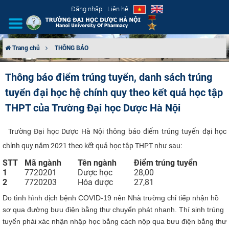
Đăng nhập
Liên hệ
Trang chủ
THÔNG BÁO
GIỚI THIỆU
Thông báo điểm trúng tuyển, danh sách trúng
tuyển đại học hệ chính quy theo kết quả học tập
CƠ CẤU TỔ CHỨC
THPT của Trường Đại học Dược Hà Nội
TUYỂN SINH
​​
Trường Đại học Dược Hà Nội thông báo điểm trúng tuyển đại học
ĐÀO TẠO
chính quy năm 2021 theo kết quả học tập THPT như sau:
​STT
Mã ngành​
Tên ngành​
Điểm trúng tuyển​
ĐẢM BẢO CHẤT LƯỢNG
1​
7720201​
Dược học​
28,00
​2
7720203​
Hóa dược​
27,81​
KHOA HỌC CÔNG NGHỆ
Do tình hình dịch bệnh COVID-19 nên Nhà trường chỉ tiếp nhận hồ
sơ qua đường bưu điện bằng thư chuyển phát nhanh. Thí sinh trúng
HTQT
tuyển phải xác nhận nhập học bằng cách nộp qua bưu điện bằng thư