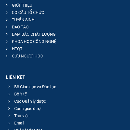
GIỚI THIỆU
CƠ CẤU TỔ CHỨC
TUYỂN SINH
ĐÀO TẠO
ĐẢM BẢO CHẤT LƯỢNG
KHOA HỌC CÔNG NGHỆ
HTQT
CỰU NGƯỜI HỌC
LIÊN KẾT
Bộ Giáo dục và Đào tạo
Bộ Y tế
Cục Quản lý dược
Cảnh giác dược
Thư viện
Email