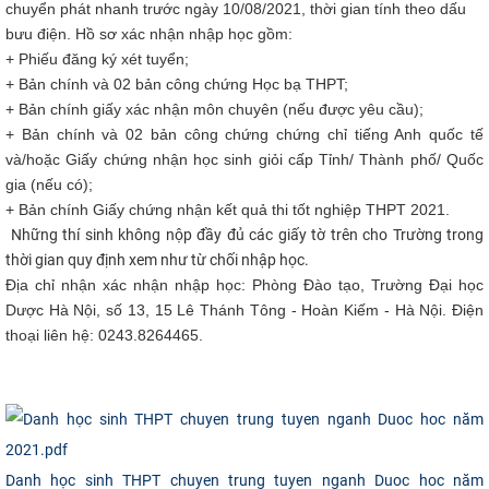
chuyển phát nhanh trước ngày 10/08/2021, thời gian tính theo dấu
CỰU NGƯỜI HỌC
bưu điện. Hồ sơ xác nhận nhập học gồm:
+ Phiếu đăng ký xét tuyển;
+ Bản chính và 02 bản công chứng Học bạ THPT;
+ Bản chính giấy xác nhận môn chuyên (nếu được yêu cầu);
+ Bản chính và 02 bản công chứng chứng chỉ tiếng Anh quốc tế
và/hoặc Giấy chứng nhận học sinh giỏi cấp Tỉnh/ Thành phố/ Quốc
gia (nếu có);
+ Bản chính Giấy chứng nhận kết quả thi tốt nghiệp THPT 2021.
Những thí sinh không nộp đầy đủ các giấy tờ trên cho Trường trong
thời gian quy định xem như từ chối nhập học.
Địa chỉ nhận xác nhận nhập học: Phòng Đào tạo, Trường Đại học
Dược Hà Nội, số 13, 15 Lê Thánh Tông - Hoàn Kiếm - Hà Nội. Điện
thoại liên hệ: 0243.8264465.​
Danh học sinh THPT chuyen trung tuyen nganh Duoc hoc năm