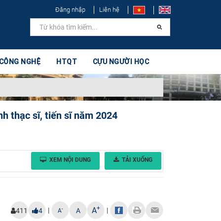
Đăng nhập
Liên hệ
 CÔNG NGHỆ
HTQT
CỰU NGƯỜI HỌC
h thạc sĩ, tiến sĩ năm 2024
XEM NỘI DUNG
TẢI XUỐNG
+
A
|
|
-
411
4
A
A