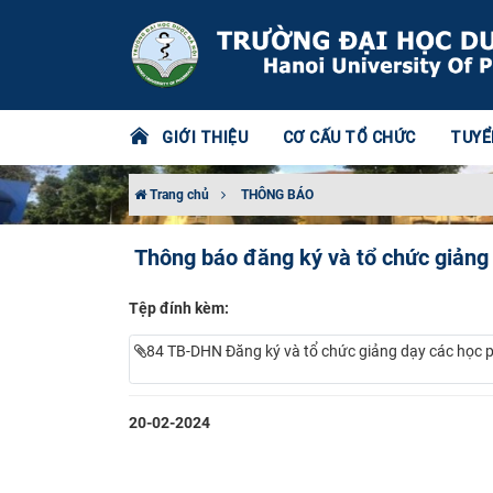
GIỚI THIỆU
CƠ CẤU TỔ CHỨC
TUYỂ
Trang chủ
THÔNG BÁO
Thông báo đăng ký và tổ chức giảng 
Tệp đính kèm:
84 TB-DHN Đăng ký và tổ chức giảng dạy các học ph
20-02-2024