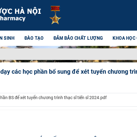
N SINH
ĐÀO TẠO
ĐẢM BẢO CHẤT LƯỢNG
KHOA HỌC
dạy các học phần bổ sung để xét tuyển chương trìn
ần BS để xét tuyển chương trình thạc sĩ tiến sĩ 2024.pdf