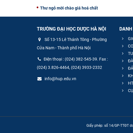
Thư ngỏ mời chào giá hoá chất
TRƯỜNG ĐẠI HỌC DƯỢC HÀ NỘI
DANH
GI
Số 13-15 Lê Thánh Tông - Phường
CƠ
Cửa Nam - Thành phố Hà Nội
TU
Điện thoại : (024) 382-545-39. Fax :
ĐÀ
(024) 3.826-4464, (024) 3933-2332
ĐẢ
KH
info@hup.edu.vn
HT
CƯ
Giấy phép: số 14/GP-TTĐT do