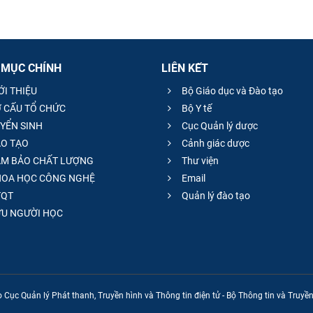
 MỤC CHÍNH
LIÊN KẾT
ỚI THIỆU
Bộ Giáo dục và Đào tạo
 CẤU TỔ CHỨC
Bộ Y tế
YỂN SINH
Cục Quản lý dược
O TẠO
Cảnh giác dược
M BẢO CHẤT LƯỢNG
Thư viện
OA HỌC CÔNG NGHỆ
Email
QT
Quản lý đào tạo
̣U NGƯỜI HỌC
 Cục Quản lý Phát thanh, Truyền hình và Thông tin điện tử - Bộ Thông tin và Truy