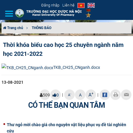
Đăng nhập
Liên hệ
Trang chủ
THÔNG BÁO
GIỚI THIỆU
Thời khóa biểu cao học 25 chuyên ngành năm
học 2021-2022
CƠ CẤU TỔ CHỨC
TUYỂN SINH
TKB_CH25_CNganh.docx
ĐÀO TẠO
13-08-2021
+
A
|
|
-
509
0
A
A
ĐẢM BẢO CHẤT LƯỢNG
CÓ THỂ BẠN QUAN TÂM
KHOA HỌC CÔNG NGHỆ
Thư ngỏ mời chào giá cho nguyên vật liệu phục vụ đề tài nghiên
HTQT
cứu