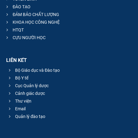
ĐÀO TẠO
ĐẢM BẢO CHẤT LƯỢNG
KHOA HỌC CÔNG NGHỆ
HTQT
CỰU NGƯỜI HỌC
LIÊN KẾT
Bộ Giáo dục và Đào tạo
Bộ Y tế
Cục Quản lý dược
Cảnh giác dược
Thư viện
Email
Quản lý đào tạo