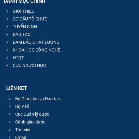
DANH MỤC CHÍNH
GIỚI THIỆU
CƠ CẤU TỔ CHỨC
TUYỂN SINH
ĐÀO TẠO
ĐẢM BẢO CHẤT LƯỢNG
KHOA HỌC CÔNG NGHỆ
HTQT
CỰU NGƯỜI HỌC
LIÊN KẾT
Bộ Giáo dục và Đào tạo
Bộ Y tế
Cục Quản lý dược
Cảnh giác dược
Thư viện
Email