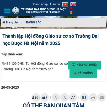
Đăng nhập
Liên hệ
Trang chủ
THÔNG BÁO
GIỚI THIỆU
Thành lập Hội đồng Giáo sư cơ sở Trường Đại
học Dược Hà Nội năm 2025
CƠ CẤU TỔ CHỨC
TUYỂN SINH
Tệp đính kèm:
481 QĐ-DHN TL Hội đồng Giáo sư cơ sở
XEM NỘI DUNG
ĐÀO TẠO
Trường ĐHD Hà Nội năm 2025.pdf
TẢI XUỐNG
ĐẢM BẢO CHẤT LƯỢNG
20-05-2025
KHOA HỌC CÔNG NGHỆ
+
A
|
|
-
191
3
A
A
HTQT
CÓ THỂ BẠN QUAN TÂM