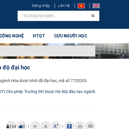
Đăng nhập
Liên hệ
 CÔNG NGHỆ
HTQT
CỰU NGƯỜI HỌC
h độ đại học
gành Hóa dược trình độ đại học, mã số 7720203.
T) Cho phép Trường ĐH Dược Hà Nội đào tạo ngành
+
A
|
|
-
134
0
A
A