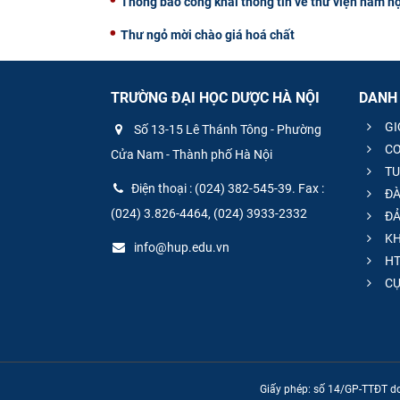
Thông báo công khai thông tin về thư viện năm h
Thư ngỏ mời chào giá hoá chất
TRƯỜNG ĐẠI HỌC DƯỢC HÀ NỘI
DANH
GI
Số 13-15 Lê Thánh Tông - Phường
CƠ
Cửa Nam - Thành phố Hà Nội
TU
Điện thoại : (024) 382-545-39. Fax :
ĐÀ
(024) 3.826-4464, (024) 3933-2332
ĐẢ
KH
info@hup.edu.vn
HT
CƯ
Giấy phép: số 14/GP-TTĐT do