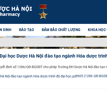
N SINH
ĐÀO TẠO
ĐẢM BẢO CHẤT LƯỢNG
KHOA HỌC
 Đại học Dược Hà Nội đào tạo ngành Hóa dược trìn
uyết định số 1286/QĐ-BGDĐT cho phép Trường ĐH Dược Hà Nội đào tạo n
605 (1286 QĐ-BGDĐ