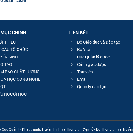
ọc 2025 - 2026
 MỤC CHÍNH
LIÊN KẾT
ỚI THIỆU
Bộ Giáo dục và Đào tạo
 CẤU TỔ CHỨC
Bộ Y tế
YỂN SINH
Cục Quản lý dược
O TẠO
Cảnh giác dược
M BẢO CHẤT LƯỢNG
Thư viện
OA HỌC CÔNG NGHỆ
Email
QT
Quản lý đào tạo
̣U NGƯỜI HỌC
 Cục Quản lý Phát thanh, Truyền hình và Thông tin điện tử - Bộ Thông tin và Truy