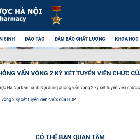
N SINH
ĐÀO TẠO
ĐẢM BẢO CHẤT LƯỢNG
KHOA HỌC
HỎNG VẤN VÒNG 2 KỲ XÉT TUYỂN VIÊN CHỨC CỦ
ược Hà Nội ban hành Nội dung phỏng vấn vòng 2 kỳ xét tuyển viên chức 
 vòng 2 kỳ xét tuyển viên chức của HUP
CÓ THỂ BẠN QUAN TÂM