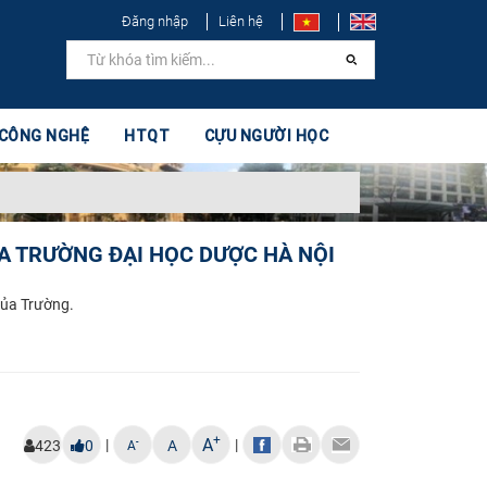
Đăng nhập
Liên hệ
 CÔNG NGHỆ
HTQT
CỰU NGƯỜI HỌC
A TRƯỜNG ĐẠI HỌC DƯỢC HÀ NỘI
của Trường.
+
A
|
|
-
423
0
A
A