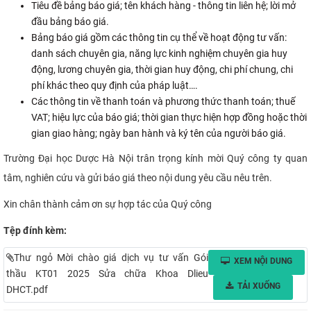
Tiêu đề bảng báo giá; tên khách hàng - thông tin liên hệ; lời mở
đầu bảng báo giá.
Bảng báo giá gồm các thông tin cụ thể về hoạt động tư vấn:
danh sách chuyên gia, năng lực kinh nghiệm chuyên gia huy
động, lương chuyên gia, thời gian huy động, chi phí chung, chi
phí khác theo quy định của pháp luật….
Các thông tin về thanh toán và phương thức thanh toán; thuế
VAT; hiệu lực của báo giá; thời gian thực hiện hợp đồng hoặc thời
gian giao hàng; ngày ban hành và ký tên của người báo giá.
Trường Đại học Dược Hà Nội trân trọng kính mời Quý công ty quan
tâm, nghiên cứu và gửi báo giá theo nội dung yêu cầu nêu trên.
Xin chân thành cảm ơn sự hợp tác của Quý công
Tệp đính kèm:
Thư ngỏ Mời chào giá dịch vụ tư vấn Gói
XEM NỘI DUNG
thầu KT01 2025 Sửa chữa Khoa Dlieu
TẢI XUỐNG
DHCT.pdf