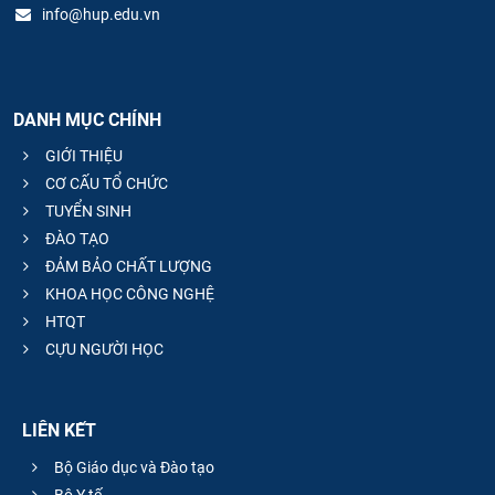
info@hup.edu.vn
DANH MỤC CHÍNH
GIỚI THIỆU
CƠ CẤU TỔ CHỨC
TUYỂN SINH
ĐÀO TẠO
ĐẢM BẢO CHẤT LƯỢNG
KHOA HỌC CÔNG NGHỆ
HTQT
CỰU NGƯỜI HỌC
LIÊN KẾT
Bộ Giáo dục và Đào tạo
Bộ Y tế