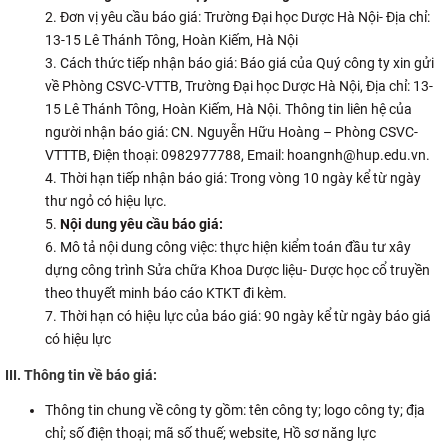
Đơn vị yêu cầu báo giá: Trường Đại học Dược Hà Nội- Địa chỉ:
CỰU NGƯỜI HỌC
13-15 Lê Thánh Tông, Hoàn Kiếm, Hà Nội
Cách thức tiếp nhận báo giá: Báo giá của Quý công ty xin gửi
về Phòng CSVC-VTTB, Trường Đại học Dược Hà Nội, Địa chỉ: 13-
15 Lê Thánh Tông, Hoàn Kiếm, Hà Nội. Thông tin liên hệ của
người nhận báo giá: CN. Nguyễn Hữu Hoàng – Phòng CSVC-
VTTTB, Điện thoại: 0982977788, Email: hoangnh@hup.edu.vn.
Thời hạn tiếp nhận báo giá: Trong vòng 10 ngày kể từ ngày
thư ngỏ có hiệu lực.
Nội dung yêu cầu báo giá:
Mô tả nội dung công việc: thực hiện kiểm toán đầu tư xây
dựng công trình Sửa chữa Khoa Dược liệu- Dược học cổ truyền
theo thuyết minh báo cáo KTKT đi kèm.
Thời hạn có hiệu lực của báo giá: 90 ngày kể từ ngày báo giá
có hiệu lực
III
.
Thông tin về báo giá
:
Thông tin chung về công ty gồm: tên công ty; logo công ty; địa
chỉ; số điện thoại; mã số thuế; website, Hồ sơ năng lực