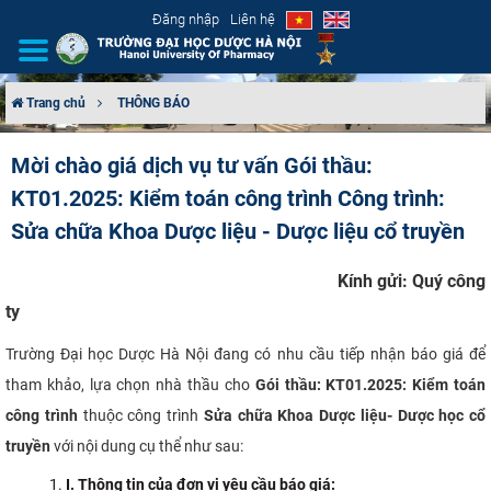
Đăng nhập
Liên hệ
Trang chủ
THÔNG BÁO
GIỚI THIỆU
Mời chào giá dịch vụ tư vấn Gói thầu:
KT01.2025: Kiểm toán công trình Công trình:
CƠ CẤU TỔ CHỨC
Sửa chữa Khoa Dược liệu - Dược liệu cổ truyền
TUYỂN SINH
Kính gửi: Quý công
ĐÀO TẠO
ty
Trường Đại học Dược Hà Nội đang có nhu cầu tiếp nhận báo giá để
ĐẢM BẢO CHẤT LƯỢNG
tham khảo, lựa chọn nhà thầu cho
Gói thầu:
KT01.2025
:
Kiểm toán
KHOA HỌC CÔNG NGHỆ
công trình
thuộc công trình
Sửa chữa Khoa Dược liệu- Dược học cổ
truyền
với nội dung cụ thể như sau:
HTQT
I
. Thông tin của đơn vị yêu cầu báo giá: