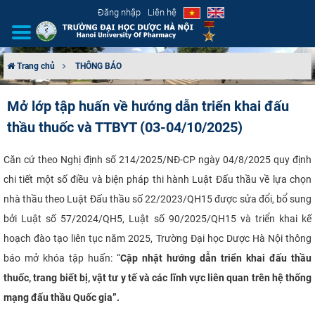
Đăng nhập
Liên hệ
Trang chủ
THÔNG BÁO
GIỚI THIỆU
Mở lớp tập huấn về hướng dẫn triển khai đấu
thầu thuốc và TTBYT (03-04/10/2025)
CƠ CẤU TỔ CHỨC
TUYỂN SINH
Căn cứ theo Nghị định số 214/2025/NĐ-CP ngày 04/8/2025 quy định
chi tiết một số điều và biện pháp thi hành Luật Đấu thầu về lựa chọn
ĐÀO TẠO
nhà thầu theo Luật Đấu thầu số 22/2023/QH15 được sửa đổi, bổ sung
bởi Luật số 57/2024/QH5, Luật số 90/2025/QH15 và triển khai kế
ĐẢM BẢO CHẤT LƯỢNG
hoạch đào tạo liên tục năm 2025, Trường Đại học Dược Hà Nội thông
báo mở khóa tập huấn: “
Cập nhật hướng dẫn triển khai đấu thầu
KHOA HỌC CÔNG NGHỆ
thuốc, trang biết bị, vật tư y tế và các lĩnh vực liên quan trên hệ thống
HTQT
mạng đấu thầu Quốc gia
”
.