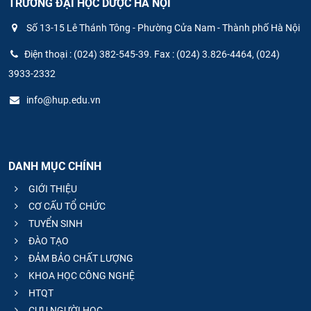
TRƯỜNG ĐẠI HỌC DƯỢC HÀ NỘI
Số 13-15 Lê Thánh Tông - Phường Cửa Nam - Thành phố Hà Nội
Điện thoại : (024) 382-545-39. Fax : (024) 3.826-4464, (024)
3933-2332
info@hup.edu.vn
DANH MỤC CHÍNH
GIỚI THIỆU
CƠ CẤU TỔ CHỨC
TUYỂN SINH
ĐÀO TẠO
ĐẢM BẢO CHẤT LƯỢNG
KHOA HỌC CÔNG NGHỆ
HTQT
CỰU NGƯỜI HỌC