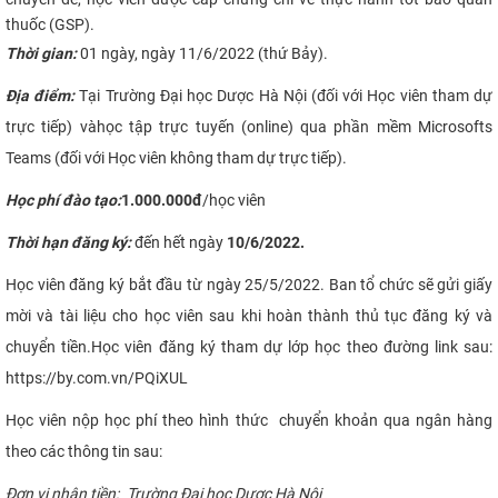
thuốc (GSP).
CỰU NGƯỜI HỌC
Thời gian:
01 ngày, ngày 11/6/2022 (thứ Bảy).
Địa điểm:
Tại Trường Đại học Dược Hà Nội (đối với Học viên tham dự
trực tiếp) và
học tập trực tuyến (online) qua phần mềm Microsofts
Teams (đối với Học viên không tham dự trực tiếp).
Học phí đào tạo:
1.000.000đ
/học viên
Thời hạn đăng ký:
đến hết ngày
10/6/2022.
Học viên đăng ký bắt đầu từ ngày 25/5/2022. Ban tổ chức sẽ gửi giấy
mời và tài liệu cho học viên sau khi hoàn thành thủ tục đăng ký và
chuyển tiền.Học viên đăng ký tham dự lớp học
theo đường link
sau:
https://by.com.vn/PQiXUL
Học viên nộp học phí theo hình thức chuyển khoản qua ngân hàng
theo các thông tin sau:
Đơn vị nhận tiền:
Trường Đại học Dược Hà Nội