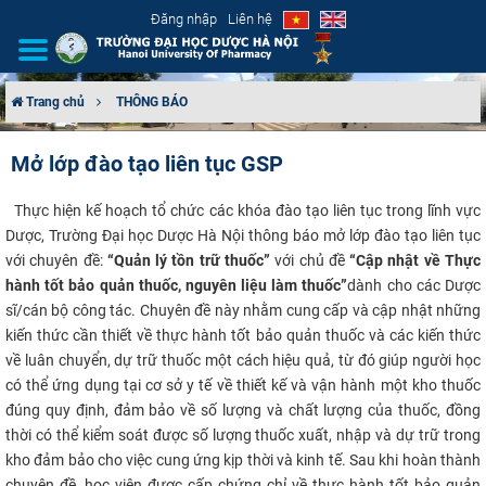
Đăng nhập
Liên hệ
Trang chủ
THÔNG BÁO
GIỚI THIỆU
Mở lớp đào tạo liên tục GSP
CƠ CẤU TỔ CHỨC
​
Thực hiện kế hoạch tổ chức các khóa đào tạo liên tục trong lĩnh vực
Dược,
Trường Đại học Dược Hà Nội thông báo mở lớp đào tạo liên tục
TUYỂN SINH
với chuyên đề:
“Quản lý tồn trữ thuốc”
với chủ đề
“Cập nhật về Thực
hành tốt bảo quản thuốc, nguyên liệu làm thuốc”
dành cho các Dược
ĐÀO TẠO
sĩ/cán bộ công tác. Chuyên đề này nhằm cung cấp và cập nhật những
kiến thức cần thiết về thực hành tốt bảo quản thuốc và các kiến thức
ĐẢM BẢO CHẤT LƯỢNG
về luân chuyển, dự trữ thuốc một cách hiệu quả, từ đó giúp người học
có thể ứng dụng tại cơ sở y tế về thiết kế và vận hành một kho thuốc
KHOA HỌC CÔNG NGHỆ
đúng quy định, đảm bảo về số lượng và chất lượng của thuốc, đồng
thời có thể kiểm soát được số lượng thuốc xuất, nhập và dự trữ trong
HTQT
kho đảm bảo cho việc cung ứng kịp thời và kinh tế. Sau khi hoàn thành
chuyên đề, học viên được cấp chứng chỉ về thực hành tốt bảo quản