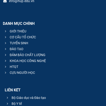
info@hup.edu.vn
DANH MỤC CHÍNH
GIỚI THIỆU
CƠ CẤU TỔ CHỨC
TUYỂN SINH
ĐÀO TẠO
ĐẢM BẢO CHẤT LƯỢNG
KHOA HỌC CÔNG NGHỆ
HTQT
CỰU NGƯỜI HỌC
LIÊN KẾT
Bộ Giáo dục và Đào tạo
Bộ Y tế