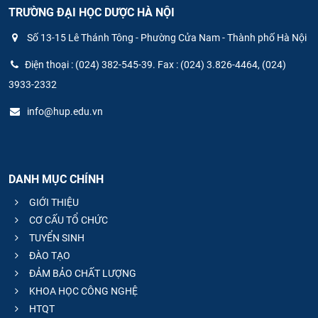
TRƯỜNG ĐẠI HỌC DƯỢC HÀ NỘI
Số 13-15 Lê Thánh Tông - Phường Cửa Nam - Thành phố Hà Nội
Điện thoại : (024) 382-545-39. Fax : (024) 3.826-4464, (024)
3933-2332
info@hup.edu.vn
DANH MỤC CHÍNH
GIỚI THIỆU
CƠ CẤU TỔ CHỨC
TUYỂN SINH
ĐÀO TẠO
ĐẢM BẢO CHẤT LƯỢNG
KHOA HỌC CÔNG NGHỆ
HTQT