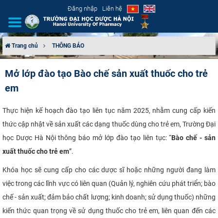
Đăng nhập
Liên hệ
Trang chủ
THÔNG BÁO
GIỚI THIỆU
Mở lớp đào tạo Bào chế sản xuất thuốc cho trẻ
em
CƠ CẤU TỔ CHỨC
TUYỂN SINH
Thực hiện kế hoạch đào tạo liên tục năm 2025, nhằm cung cấp kiến
thức cập nhật về sản xuất các dạng thuốc dùng cho trẻ em, Trường Đại
ĐÀO TẠO
học Dược Hà Nội thông báo mở lớp đào tạo liên tục: “
Bào chế - sản
xuất thuốc cho trẻ em
”.
ĐẢM BẢO CHẤT LƯỢNG
Khóa học sẽ cung cấp cho các dược sĩ hoặc những người đang làm
KHOA HỌC CÔNG NGHỆ
việc trong các lĩnh vực có liên quan (Quản lý, nghiên cứu phát triển; bào
chế - sản xuất; đảm bảo chất lượng; kinh doanh; sử dụng thuốc) những
HTQT
kiến thức quan trọng về sử dụng thuốc cho trẻ em, liên quan đến các