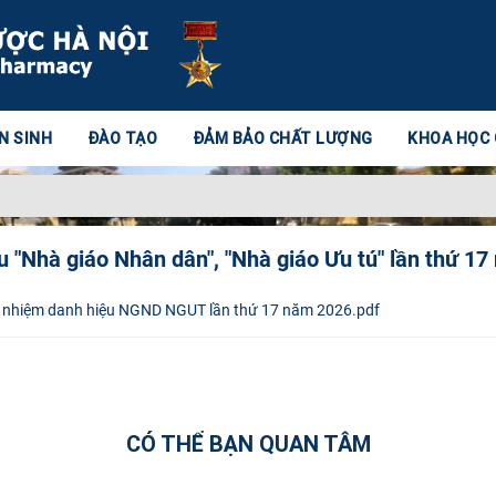
N SINH
ĐÀO TẠO
ĐẢM BẢO CHẤT LƯỢNG
KHOA HỌC
u "Nhà giáo Nhân dân", "Nhà giáo Ưu tú" lần thứ 1
ín nhiệm danh hiệu NGND NGUT lần thứ 17 năm 2026.pdf
CÓ THỂ BẠN QUAN TÂM