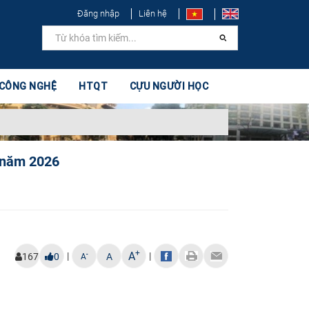
Đăng nhập
Liên hệ
 CÔNG NGHỆ
HTQT
CỰU NGƯỜI HỌC
7 năm 2026
+
A
|
|
-
167
0
A
A