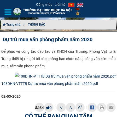
Đăng nhập
Liên hệ
Trang chủ
THÔNG BÁO
GIỚI THIỆU
Dự trù mua văn phòng phẩm năm 2020
CƠ CẤU TỔ CHỨC
​​Để phục vụ công tác đào tạo và KHCN của Trường, Phòng Vật tư &
Trang thiết bị xin gửi tới các phòng ban chức năng công văn kèm mẫu
TUYỂN SINH
mua sắm văn phòng phẩm
ĐÀO TẠO
108DHN-VTTTB Dự trù mua văn phòng phẩm năm 2020.pdf
ĐẢM BẢO CHẤT LƯỢNG
02-03-2020
KHOA HỌC CÔNG NGHỆ
+
A
|
|
-
684
0
A
A
HTQT
CÓ THỂ BẠN QUAN TÂM