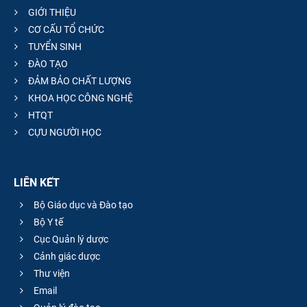
GIỚI THIỆU
CƠ CẤU TỔ CHỨC
TUYỂN SINH
ĐÀO TẠO
ĐẢM BẢO CHẤT LƯỢNG
KHOA HỌC CÔNG NGHỆ
HTQT
CỰU NGƯỜI HỌC
LIÊN KẾT
Bộ Giáo dục và Đào tạo
Bộ Y tế
Cục Quản lý dược
Cảnh giác dược
Thư viện
Email