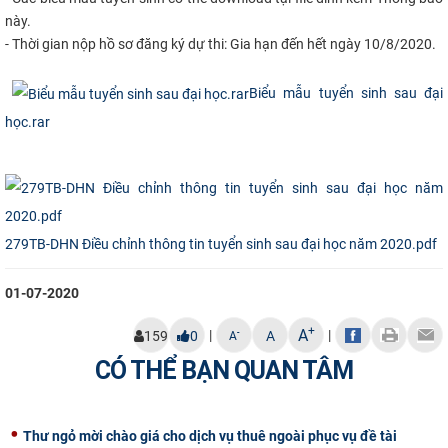
này.
CỰU NGƯỜI HỌC
- Thời gian nộp hồ sơ đăng ký dự thi: Gia hạn đến hết ngày 10/8/2020.
Biểu mẫu tuyển sinh sau đại
học.rar
279TB-DHN Điều chỉnh thông tin tuyển sinh sau đại học năm 2020.pdf
01-07-2020
+
A
|
|
-
159
0
A
A
CÓ THỂ BẠN QUAN TÂM
Thư ngỏ mời chào giá cho dịch vụ thuê ngoài phục vụ đề tài