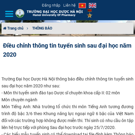
Đăng nhập
Liên hệ
Trang chủ
THÔNG BÁO
GIỚI THIỆU
Điều chỉnh thông tin tuyển sinh sau đại học năm
2020
CƠ CẤU TỔ CHỨC
TUYỂN SINH
T
rường Đại học Dược Hà Nội thông báo điều chỉnh thông tin tuyển sinh
ĐÀO TẠO
sau đại học năm 2020
như sau:
- Môn thi tuyển sinh đào tạo Dược sĩ chuyên khoa cấp II: 02 môn
ĐẢM BẢO CHẤT LƯỢNG
Môn chuyên ngành
Môn Tiếng Anh: Nhà trường tổ chức thi môn Tiếng Anh tương đương
KHOA HỌC CÔNG NGHỆ
trình độ bậc 3/6 theo Khung năng lực ngoại ngữ 6 bậc của Việt Nam
đối với các trường hợp không được miễn thi. Thí sinh có nhu cầu ôn tập
HTQT
liên hệ trực tiếp với phòng Sau đại học trước ngày 25/7/2020.
- Các biểu mẫu tuyển sinh có thể download tại file đính kèm Thông báo