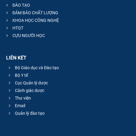
ĐÀO TẠO
ĐẢM BẢO CHẤT LƯỢNG
KHOA HỌC CÔNG NGHỆ
HTQT
CỰU NGƯỜI HỌC
LIÊN KẾT
Bộ Giáo dục và Đào tạo
Bộ Y tế
Cục Quản lý dược
Cảnh giác dược
Thư viện
Email
Quản lý đào tạo