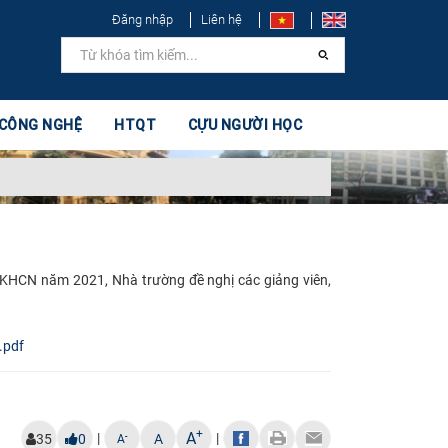
Đăng nhập
Liên hệ
 CÔNG NGHỆ
HTQT
CỰU NGƯỜI HỌC
KHCN năm 2021, Nhà trường đề nghị các giảng viên,
.pdf
+
A
|
|
-
35
0
A
A