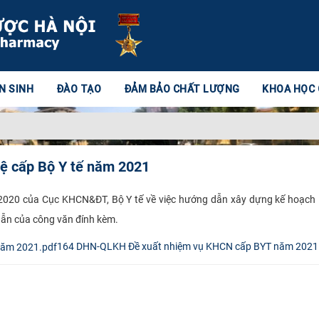
N SINH
ĐÀO TẠO
ĐẢM BẢO CHẤT LƯỢNG
KHOA HỌC
ệ cấp Bộ Y tế năm 2021
020 của Cục KHCN&ĐT, Bộ Y tế về việc hướng dẫn xây dựng kế hoạch 
dẫn của công văn đính kèm.
164 DHN-QLKH Đề xuất nhiệm vụ KHCN cấp BYT năm 2021