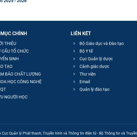
ọc 2025 - 2026
 MỤC CHÍNH
LIÊN KẾT
ỚI THIỆU
Bộ Giáo dục và Đào tạo
 CẤU TỔ CHỨC
Bộ Y tế
YỂN SINH
Cục Quản lý dược
O TẠO
Cảnh giác dược
M BẢO CHẤT LƯỢNG
Thư viện
OA HỌC CÔNG NGHỆ
Email
QT
Quản lý đào tạo
̣U NGƯỜI HỌC
 Cục Quản lý Phát thanh, Truyền hình và Thông tin điện tử - Bộ Thông tin và Truy