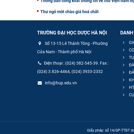
Thông báo công khai thông tin về thư viện năm h
Thư ngỏ mời chào giá hoá chất
TRƯỜNG ĐẠI HỌC DƯỢC HÀ NỘI
DANH
GI
Số 13-15 Lê Thánh Tông - Phường
CƠ
Cửa Nam - Thành phố Hà Nội
TU
Điện thoại : (024) 382-545-39. Fax :
ĐÀ
(024) 3.826-4464, (024) 3933-2332
ĐẢ
KH
info@hup.edu.vn
HT
CƯ
Giấy phép: số 14/GP-TTĐT do