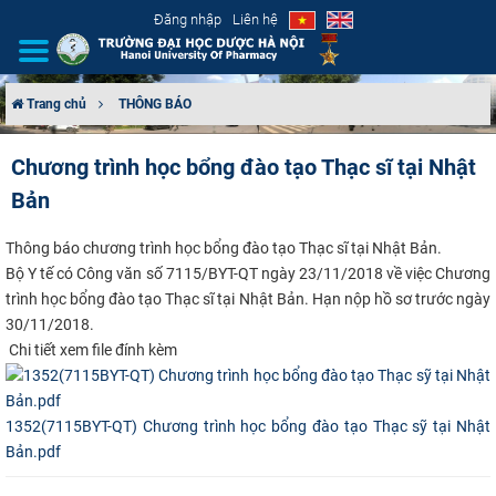
Đăng nhập
Liên hệ
Trang chủ
THÔNG BÁO
GIỚI THIỆU
Chương trình học bổng đào tạo Thạc sĩ tại Nhật
Bản
CƠ CẤU TỔ CHỨC
Thông báo chương trình học bổng đào tạo Thạc sĩ tại Nhật Bản.
TUYỂN SINH
Bộ Y tế có Công văn số 7115/BYT-QT ngày 23/11/2018 về việc C
hương
trình học bổng đào tạo Thạc sĩ tại Nhật Bản. Hạn nộp hồ sơ trước ngày
ĐÀO TẠO
30/11/2018.
Chi tiết xem file đính kèm
ĐẢM BẢO CHẤT LƯỢNG
KHOA HỌC CÔNG NGHỆ
1352(7115BYT-QT) Chương trình học bổng đào tạo Thạc sỹ tại Nhật
Bản.pdf
HTQT