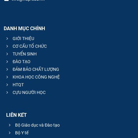
DANH MỤC CHÍNH
GIỚI THIỆU
CƠ CẤU TỔ CHỨC
TUYỂN SINH
ĐÀO TẠO
ĐẢM BẢO CHẤT LƯỢNG
KHOA HỌC CÔNG NGHỆ
HTQT
CỰU NGƯỜI HỌC
LIÊN KẾT
Bộ Giáo dục và Đào tạo
Bộ Y tế