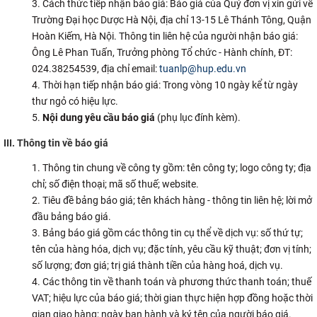
Cách thức tiếp nhận báo giá: Báo giá của Quý đơn vị xin gửi về
CỰU NGƯỜI HỌC
Trường Đại học Dược Hà Nội, địa chỉ 13-15 Lê Thánh Tông, Quận
Hoàn Kiếm, Hà Nội. Thông tin liên hệ của người nhận báo giá:
Ông Lê Phan Tuấn, Trưởng phòng Tổ chức - Hành chính, ĐT:
024.38254539, địa chỉ email:
tuanlp@hup.edu.vn
Thời hạn tiếp nhận báo giá: Trong vòng 10 ngày kể từ ngày
thư ngỏ có hiệu lực.
Nội dung yêu cầu báo giá
(phụ lục đính kèm).
III. Thông tin về báo giá
Thông tin chung về công ty gồm: tên công ty; logo công ty; địa
chỉ; số điện thoại; mã số thuế; website.
Tiêu đề bảng báo giá; tên khách hàng - thông tin liên hệ; lời mở
đầu bảng báo giá.
Bảng báo giá gồm các thông tin cụ thể về dịch vụ: số thứ tự;
tên của hàng hóa, dịch vụ; đặc tính, yêu cầu kỹ thuật; đơn vị tính;
số lượng; đơn giá; trị giá thành tiền của hàng hoá, dịch vụ.
Các thông tin về thanh toán và phương thức thanh toán; thuế
VAT; hiệu lực của báo giá; thời gian thực hiện hợp đồng hoặc thời
gian giao hàng; ngày ban hành và ký tên của người báo giá.