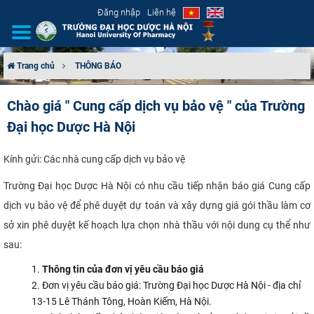
Đăng nhập
Liên hệ
Trang chủ
THÔNG BÁO
GIỚI THIỆU
Chào giá " Cung cấp dịch vụ bảo vệ " của Trường
Đại học Dược Hà Nội
CƠ CẤU TỔ CHỨC
TUYỂN SINH
Kính gửi: Các nhà cung cấp dịch vụ bảo vệ
Trường Đại học Dược Hà Nội có nhu cầu tiếp nhận báo giá Cung cấp
ĐÀO TẠO
dịch vụ bảo vệ để phê duyệt dự toán và xây dựng giá gói thầu làm cơ
sở xin phê duyệt kế hoạch lựa chọn nhà thầu với nội dung cụ thể như
ĐẢM BẢO CHẤT LƯỢNG
sau:
KHOA HỌC CÔNG NGHỆ
Thông tin của đơn vị yêu cầu báo giá
Đơn vị yêu cầu báo giá: Trường Đại học Dược Hà Nội - địa chỉ
HTQT
13-15 Lê Thánh Tông, Hoàn Kiếm, Hà Nội.