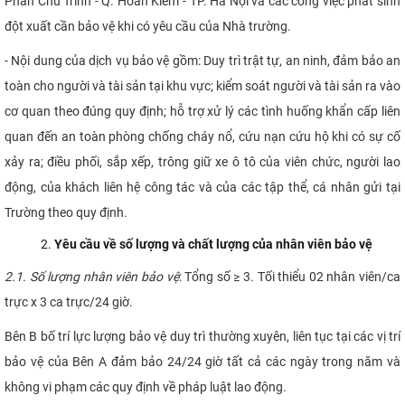
Phan Chu Trinh - Q. Hoàn Kiếm - TP. Hà Nội và các công việc phát sinh
đột xuất cần bảo vệ khi có yêu cầu của Nhà trường.
- Nội dung của dịch vụ bảo vệ gồm: Duy trì trật tự, an ninh, đảm bảo an
toàn cho người và tài sản tại khu vực; kiểm soát người và tài sản ra vào
cơ quan theo đúng quy định; hỗ trợ xử lý các tình huống khẩn cấp liên
quan đến an toàn phòng chống cháy nổ, cứu nạn cứu hộ khi có sự cố
xảy ra; điều phối, sắp xếp, trông giữ xe ô tô của viên chức, người lao
động, của khách liên hệ công tác và của các tập thể, cá nhân gửi tại
Trường theo quy định.
Yêu cầu về số lượng và chất lượng của nhân viên bảo vệ
2.1. Số lượng nhân viên bảo vệ
: Tổng số ≥ 3. Tối thiểu 02 nhân viên/ca
trực x 3 ca trực/24 giờ.
Bên B bố trí lực lượng bảo vệ duy trì thường xuyên, liên tục tại các vị trí
bảo vệ của Bên A đảm bảo 24/24 giờ tất cả các ngày trong năm và
không vi phạm các quy định về pháp luật lao động.