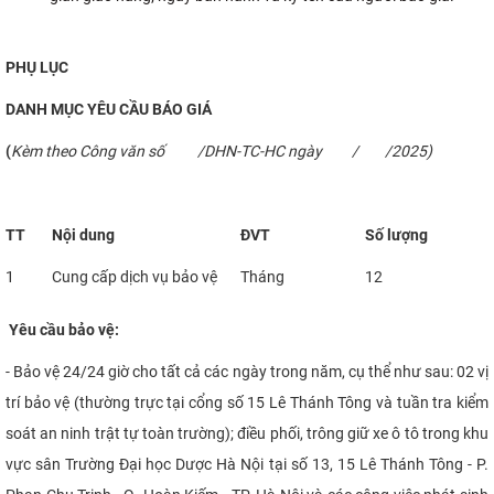
PHỤ LỤC
DANH MỤC YÊU CẦU BÁO GIÁ
(
Kèm theo Công văn số /DHN-TC-HC ngày / /2025)
TT
Nội dung
ĐVT
Số lượng
1
Cung cấp dịch vụ bảo vệ
Tháng
12
Yêu cầu bảo vệ:
- Bảo vệ 24/24 giờ cho tất cả các ngày trong năm, cụ thể như sau: 02 vị
trí bảo vệ (thường trực tại cổng số 15 Lê Thánh Tông và tuần tra kiểm
soát an ninh trật tự toàn trường); điều phối, trông giữ xe ô tô trong khu
vực sân Trường Đại học Dược Hà Nội tại số 13, 15 Lê Thánh Tông - P.