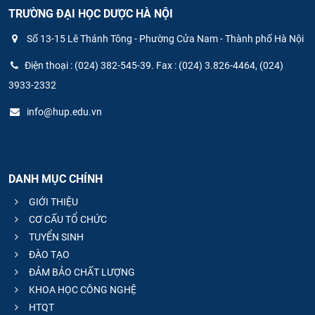
TRƯỜNG ĐẠI HỌC DƯỢC HÀ NỘI
Số 13-15 Lê Thánh Tông - Phường Cửa Nam - Thành phố Hà Nội
Điện thoại : (024) 382-545-39. Fax : (024) 3.826-4464, (024)
3933-2332
info@hup.edu.vn
DANH MỤC CHÍNH
GIỚI THIỆU
CƠ CẤU TỔ CHỨC
TUYỂN SINH
ĐÀO TẠO
ĐẢM BẢO CHẤT LƯỢNG
KHOA HỌC CÔNG NGHỆ
HTQT