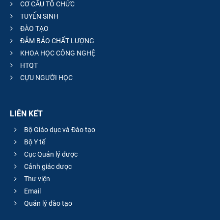
CƠ CẤU TỔ CHỨC
TUYỂN SINH
ĐÀO TẠO
ĐẢM BẢO CHẤT LƯỢNG
KHOA HỌC CÔNG NGHỆ
HTQT
CỰU NGƯỜI HỌC
LIÊN KẾT
Bộ Giáo dục và Đào tạo
Bộ Y tế
Cục Quản lý dược
Cảnh giác dược
Thư viện
Email
Quản lý đào tạo