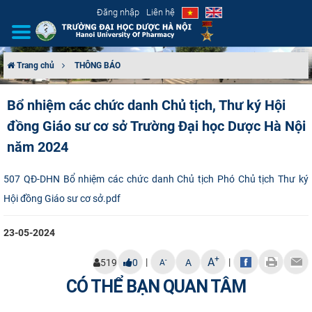
Đăng nhập
Liên hệ
Trang chủ
THÔNG BÁO
GIỚI THIỆU
Bổ nhiệm các chức danh Chủ tịch, Thư ký Hội
đồng Giáo sư cơ sở Trường Đại học Dược Hà Nội
CƠ CẤU TỔ CHỨC
năm 2024
TUYỂN SINH
507 QĐ-DHN Bổ nhiệm các chức danh Chủ tịch Phó Chủ tịch Thư ký
ĐÀO TẠO
Hội đồng Giáo sư cơ sở.pdf
ĐẢM BẢO CHẤT LƯỢNG
23-05-2024
+
KHOA HỌC CÔNG NGHỆ
A
|
|
-
519
0
A
A
CÓ THỂ BẠN QUAN TÂM
HTQT