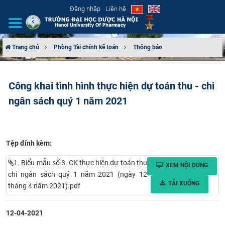
Đăng nhập
Liên hệ
Trang chủ
Phòng Tài chính kế toán
Thông báo
GIỚI THIỆU
Công khai tình hình thực hiện dự toán thu - chi
CƠ CẤU TỔ CHỨC
ngân sách quý 1 năm 2021
TUYỂN SINH
ĐÀO TẠO
Tệp đính kèm:
ĐẢM BẢO CHẤT LƯỢNG
1. Biểu mẫu số 3. CK thực hiện dự toán thu
XEM NỘI DUNG
chi ngân sách quý 1 năm 2021 (ngày 12
TẢI XUỐNG
tháng 4 năm 2021).pdf
KHOA HỌC CÔNG NGHỆ
HTQT
12-04-2021