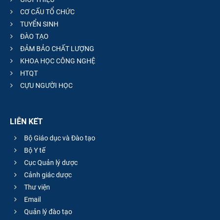
CƠ CẤU TỔ CHỨC
TUYỂN SINH
ĐÀO TẠO
ĐẢM BẢO CHẤT LƯỢNG
KHOA HỌC CÔNG NGHỆ
HTQT
CỰU NGƯỜI HỌC
LIÊN KẾT
Bộ Giáo dục và Đào tạo
Bộ Y tế
Cục Quản lý dược
Cảnh giác dược
Thư viện
Email
Quản lý đào tạo