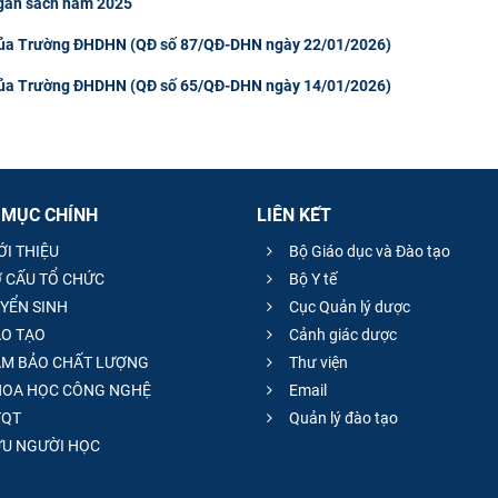
 ngân sách năm 2025
 của Trường ĐHDHN (QĐ số 87/QĐ-DHN ngày 22/01/2026)
 của Trường ĐHDHN (QĐ số 65/QĐ-DHN ngày 14/01/2026)
 MỤC CHÍNH
LIÊN KẾT
ỚI THIỆU
Bộ Giáo dục và Đào tạo
 CẤU TỔ CHỨC
Bộ Y tế
YỂN SINH
Cục Quản lý dược
O TẠO
Cảnh giác dược
M BẢO CHẤT LƯỢNG
Thư viện
OA HỌC CÔNG NGHỆ
Email
QT
Quản lý đào tạo
̣U NGƯỜI HỌC