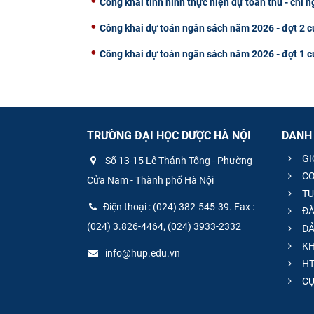
Công khai tình hình thực hiện dự toán thu - chi
Công khai dự toán ngân sách năm 2026 - đợt 2
Công khai dự toán ngân sách năm 2026 - đợt 1
TRƯỜNG ĐẠI HỌC DƯỢC HÀ NỘI
DANH
GI
Số 13-15 Lê Thánh Tông - Phường
CƠ
Cửa Nam - Thành phố Hà Nội
TU
Điện thoại : (024) 382-545-39. Fax :
ĐÀ
(024) 3.826-4464, (024) 3933-2332
ĐẢ
KH
info@hup.edu.vn
HT
CƯ