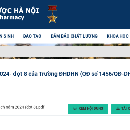
N SINH
ĐÀO TẠO
ĐẢM BẢO CHẤT LƯỢNG
KHOA HỌC
2024- đợt 8 của Trường ĐHDHN (QĐ số 1456/QĐ-
ch năm 2024 (đợt 8).pdf
XEM NỘI DUNG
TẢI 