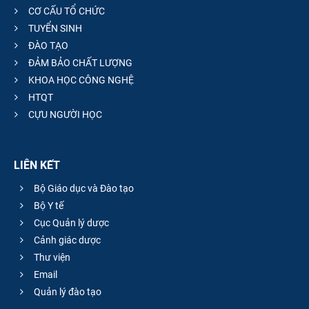
CƠ CẤU TỔ CHỨC
TUYỂN SINH
ĐÀO TẠO
ĐẢM BẢO CHẤT LƯỢNG
KHOA HỌC CÔNG NGHỆ
HTQT
CỰU NGƯỜI HỌC
LIÊN KẾT
Bộ Giáo dục và Đào tạo
Bộ Y tế
Cục Quản lý dược
Cảnh giác dược
Thư viện
Email
Quản lý đào tạo