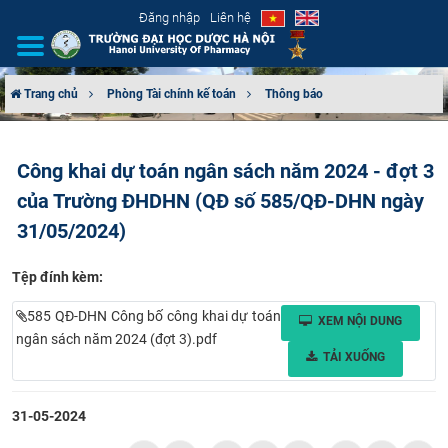
Đăng nhập
Liên hệ
Trang chủ
Phòng Tài chính kế toán
Thông báo
GIỚI THIỆU
Công khai dự toán ngân sách năm 2024 - đợt 3
CƠ CẤU TỔ CHỨC
của Trường ĐHDHN (QĐ số 585/QĐ-DHN ngày
TUYỂN SINH
31/05/2024)
ĐÀO TẠO
Tệp đính kèm:
585 QĐ-DHN Công bố công khai dự toán
XEM NỘI DUNG
ĐẢM BẢO CHẤT LƯỢNG
ngân sách năm 2024 (đợt 3).pdf
TẢI XUỐNG
KHOA HỌC CÔNG NGHỆ
31-05-2024
HTQT