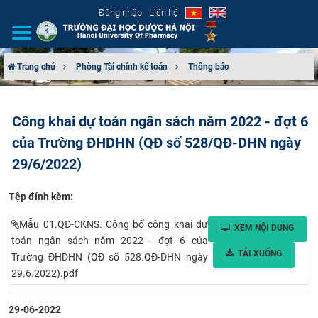
Đăng nhập
Liên hệ
Trang chủ
Phòng Tài chính kế toán
Thông báo
GIỚI THIỆU
Công khai dự toán ngân sách năm 2022 - đợt 6
CƠ CẤU TỔ CHỨC
của Trường ĐHDHN (QĐ số 528/QĐ-DHN ngày
TUYỂN SINH
29/6/2022)
ĐÀO TẠO
Tệp đính kèm:
Mẫu 01.QĐ-CKNS. Công bố công khai dự
XEM NỘI DUNG
ĐẢM BẢO CHẤT LƯỢNG
toán ngân sách năm 2022 - đợt 6 của
TẢI XUỐNG
Trường ĐHDHN (QĐ số 528.QĐ-DHN ngày
KHOA HỌC CÔNG NGHỆ
29.6.2022).pdf
HTQT
29-06-2022