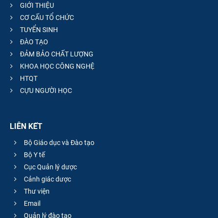
GIỚI THIỆU
CƠ CẤU TỔ CHỨC
TUYỂN SINH
ĐÀO TẠO
ĐẢM BẢO CHẤT LƯỢNG
KHOA HỌC CÔNG NGHỆ
HTQT
CỰU NGƯỜI HỌC
LIÊN KẾT
Bộ Giáo dục và Đào tạo
Bộ Y tế
Cục Quản lý dược
Cảnh giác dược
Thư viện
Email
Quản lý đào tạo