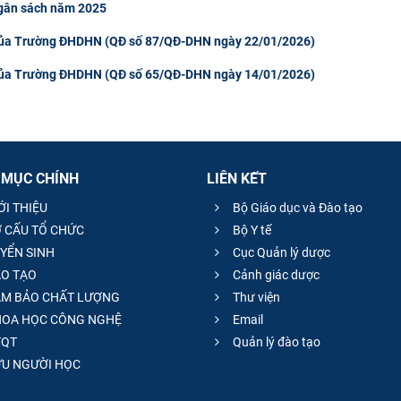
 ngân sách năm 2025
 của Trường ĐHDHN (QĐ số 87/QĐ-DHN ngày 22/01/2026)
 của Trường ĐHDHN (QĐ số 65/QĐ-DHN ngày 14/01/2026)
 MỤC CHÍNH
LIÊN KẾT
ỚI THIỆU
Bộ Giáo dục và Đào tạo
 CẤU TỔ CHỨC
Bộ Y tế
YỂN SINH
Cục Quản lý dược
O TẠO
Cảnh giác dược
M BẢO CHẤT LƯỢNG
Thư viện
OA HỌC CÔNG NGHỆ
Email
QT
Quản lý đào tạo
̣U NGƯỜI HỌC