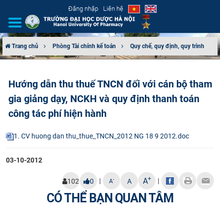
Đăng nhập
Liên hệ
Trang chủ
Phòng Tài chính kế toán
Quy chế, quy định, quy trình
GIỚI THIỆU
Hướng dẫn thu thuế TNCN đối với cán bộ tham
CƠ CẤU TỔ CHỨC
gia giảng dạy, NCKH và quy định thanh toán
TUYỂN SINH
công tác phí hiện hành
ĐÀO TẠO
1. CV huong dan thu_thue_TNCN_2012 NG 18 9 2012.doc
ĐẢM BẢO CHẤT LƯỢNG
03-10-2012
+
A
|
|
-
102
0
A
A
KHOA HỌC CÔNG NGHỆ
CÓ THỂ BẠN QUAN TÂM
HTQT