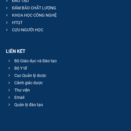
ĐÀO TẠO
ĐẢM BẢO CHẤT LƯỢNG
KHOA HỌC CÔNG NGHỆ
HTQT
CỰU NGƯỜI HỌC
LIÊN KẾT
Bộ Giáo dục và Đào tạo
Bộ Y tế
Cục Quản lý dược
Cảnh giác dược
Thư viện
Email
Quản lý đào tạo