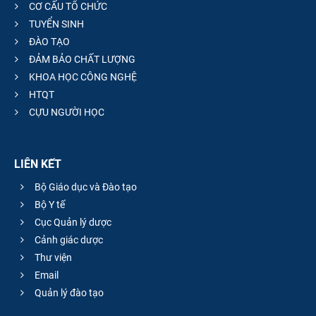
CƠ CẤU TỔ CHỨC
TUYỂN SINH
ĐÀO TẠO
ĐẢM BẢO CHẤT LƯỢNG
KHOA HỌC CÔNG NGHỆ
HTQT
CỰU NGƯỜI HỌC
LIÊN KẾT
Bộ Giáo dục và Đào tạo
Bộ Y tế
Cục Quản lý dược
Cảnh giác dược
Thư viện
Email
Quản lý đào tạo