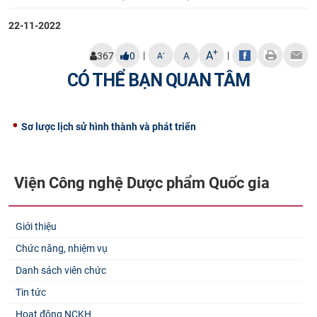
CỰU NGƯỜI HỌC
22-11-2022
+
A
|
|
-
367
0
A
A
CÓ THỂ BẠN QUAN TÂM
Sơ lược lịch sử hình thành và phát triển
Viện Công nghệ Dược phẩm Quốc gia
Giới thiệu
Chức năng, nhiệm vụ
Danh sách viên chức
Tin tức
Hoạt động NCKH