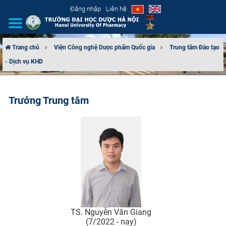
Đăng nhập
Liên hệ
Trang chủ
Viện Công nghệ Dược phẩm Quốc gia
Trung tâm Đào tạo
- Dịch vụ KHD
GIỚI THIỆU
CƠ CẤU TỔ CHỨC
Trưởng Trung tâm
TUYỂN SINH
ĐÀO TẠO
ĐẢM BẢO CHẤT LƯỢNG
KHOA HỌC CÔNG NGHỆ
TS. Nguyễn Văn Giang
HTQT
(7/2022 - nay)