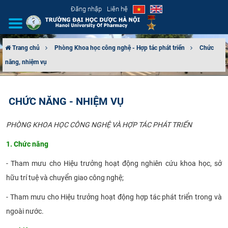
Đăng nhập
Liên hệ
Trang chủ
Phòng Khoa học công nghệ - Hợp tác phát triển
Chức
năng, nhiệm vụ
GIỚI THIỆU
CƠ CẤU TỔ CHỨC
CHỨC NĂNG - NHIỆM VỤ
TUYỂN SINH
PHÒNG KHOA HỌC CÔNG NGHỆ VÀ HỢP TÁC PHÁT TRIỂN
ĐÀO TẠO
1. Chức năng
- Tham mưu cho Hiệu trưởng hoạt động nghiên cứu khoa học, sở
ĐẢM BẢO CHẤT LƯỢNG
hữu trí tuệ và chuyển giao công nghệ;
KHOA HỌC CÔNG NGHỆ
- Tham mưu cho Hiệu trưởng hoạt động hợp tác phát triển trong và
ngoài nước.
HTQT