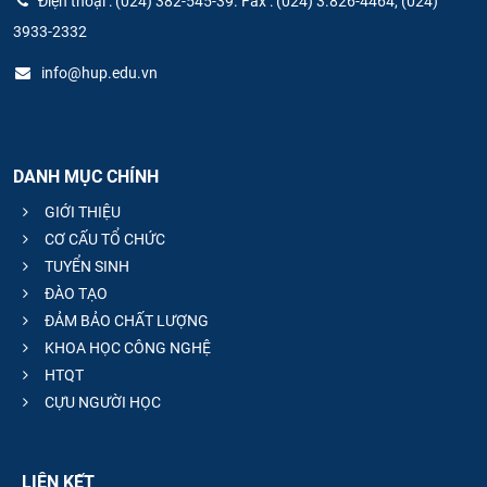
Điện thoại : (024) 382-545-39. Fax : (024) 3.826-4464, (024)
3933-2332
info@hup.edu.vn
DANH MỤC CHÍNH
GIỚI THIỆU
CƠ CẤU TỔ CHỨC
TUYỂN SINH
ĐÀO TẠO
ĐẢM BẢO CHẤT LƯỢNG
KHOA HỌC CÔNG NGHỆ
HTQT
CỰU NGƯỜI HỌC
LIÊN KẾT