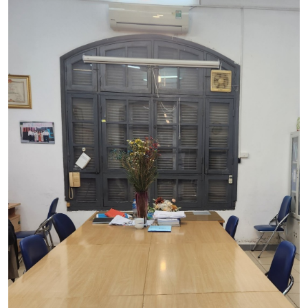
CỰU NGƯỜI HỌC