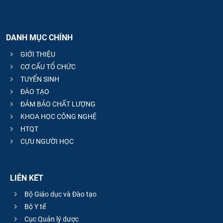
DANH MỤC CHÍNH
GIỚI THIỆU
CƠ CẤU TỔ CHỨC
TUYỂN SINH
ĐÀO TẠO
ĐẢM BẢO CHẤT LƯỢNG
KHOA HỌC CÔNG NGHỆ
HTQT
CỰU NGƯỜI HỌC
LIÊN KẾT
Bộ Giáo dục và Đào tạo
Bộ Y tế
Cục Quản lý dược