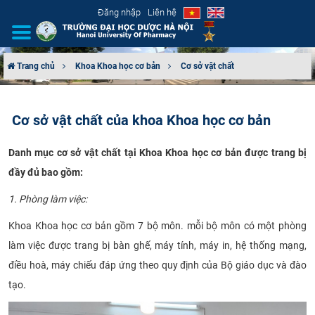
Đăng nhập
Liên hệ
Trang chủ
Khoa Khoa học cơ bản
Cơ sở vật chất
GIỚI THIỆU
Cơ sở vật chất của khoa Khoa học cơ bản
CƠ CẤU TỔ CHỨC
Danh mục cơ sở vật chất tại Khoa Khoa học cơ bản được trang bị
TUYỂN SINH
đầy đủ bao gồm:
ĐÀO TẠO
1. Phòng làm việc:
Khoa Khoa học cơ bản gồm 7 bộ môn. mỗi bộ môn có một phòng
ĐẢM BẢO CHẤT LƯỢNG
làm việc được trang bị bàn ghế, máy tính, máy in, hệ thống mạng,
KHOA HỌC CÔNG NGHỆ
điều hoà, máy chiếu đáp ứng theo quy định của Bộ giáo dục và đào
tạo.
HTQT