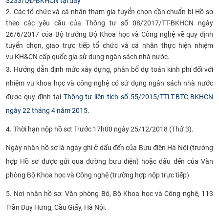
3233/QĐ-BKHCN tại đây
CỰU NGƯỜI HỌC
2. Các tổ chức và cá nhân tham gia tuyển chọn cần chuẩn bị Hồ sơ
theo các yêu cầu của Thông tư số 08/2017/TT-BKHCN ngày
26/6/2017 của Bộ trưởng Bộ Khoa học và Công nghệ về quy định
tuyển chọn, giao trực tiếp tổ chức và cá nhân thực hiện nhiệm
vụ KH&CN cấp quốc gia sử dụng ngân sách nhà nước.
3. Hướng dẫn định mức xây dựng, phân bổ dự toán kinh phí đối với
nhiệm vụ khoa học và công nghệ có sử dụng ngân sách nhà nước
được quy định tại
T
hông tư liên tịch số 55/2015/TTLT-BTC-BKHCN
ngày 22 tháng 4 năm 2015
.
4. Thời hạn nộp hồ sơ: Trước 17h00 ngày 25/12/2018 (Thứ 3).
Ngày nhận hồ sơ là ngày ghi ở dấu đến của Bưu điện Hà Nội (trường
hợp Hồ sơ được gửi qua đường bưu điện) hoặc dấu đến của Văn
phòng Bộ Khoa học và Công nghệ (trường hợp nộp trực tiếp).
5. Nơi nhận hồ sơ: Văn phòng Bộ, Bộ Khoa học và Công nghệ, 113
Trần Duy Hưng, Cầu Giấy, Hà Nội.