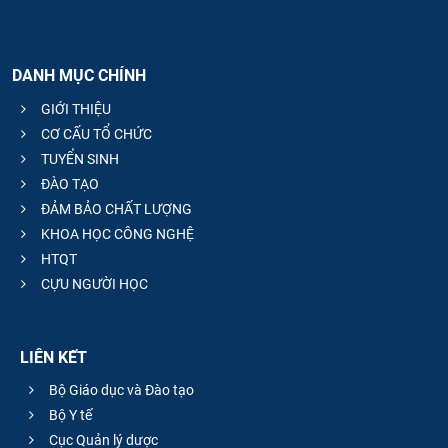
DANH MỤC CHÍNH
GIỚI THIỆU
CƠ CẤU TỔ CHỨC
TUYỂN SINH
ĐÀO TẠO
ĐẢM BẢO CHẤT LƯỢNG
KHOA HỌC CÔNG NGHỆ
HTQT
CỰU NGƯỜI HỌC
LIÊN KẾT
Bộ Giáo dục và Đào tạo
Bộ Y tế
Cục Quản lý dược