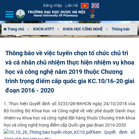
Đăng nhập
Liên hệ
Trang chủ
KHCN-HTPT
KHOA HỌC CÔNG NGHỆ
Thông báo
GIỚI THIỆU
Thông báo về việc tuyển chọn tổ chức chủ trì
CƠ CẤU TỔ CHỨC
và cá nhân chủ nhiệm thực hiện nhiệm vụ khoa
TUYỂN SINH
học và công nghệ năm 2019 thuộc Chương
trình trọng điểm cấp quốc gia KC.10/16-20 giai
ĐÀO TẠO
đoạn 2016 - 2020
ĐẢM BẢO CHẤT LƯỢNG
1. Thực hiện
Quyết định số
3233
/QĐ-BKHCN ngày 24/10/2018
c
ủa
Bộ trưởng Bộ Khoa học và Công nghệ về việc phê duyệt Danh mục
KHOA HỌC CÔNG NGHỆ
nhiệm vụ khoa học và công nghệ đặt hàng thuộc Chương trình khoa
học và công nghệ trọng điểm cấp Quốc gia giai đoạn 2016-2020
HTQT
Xem Quyết định số