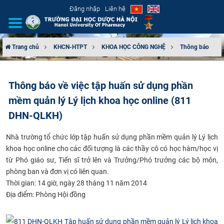
Đăng nhập
Liên hệ
Trang chủ
KHCN-HTPT
KHOA HỌC CÔNG NGHỆ
Thông báo
GIỚI THIỆU
Thông báo về việc tập huấn sử dụng phần
CƠ CẤU TỔ CHỨC
mềm quản lý Lý lịch khoa học online (811
TUYỂN SINH
DHN-QLKH)
Nhà trường tổ chức lớp tập huấn sử dụng phần mềm quản lý Lý lịch
ĐÀO TẠO
khoa học online cho các đối tượng là các thầy cô có học hàm/học vị
từ Phó giáo sư, Tiến sĩ trở lên và Trưởng/Phó trưởng các bộ môn,
ĐẢM BẢO CHẤT LƯỢNG
phòng ban và đơn vị có liên quan.
Thời gian: 14 giờ, ngày 28 tháng 11 năm 2014
KHOA HỌC CÔNG NGHỆ
Địa điểm: Phòng Hội đồng
HTQT