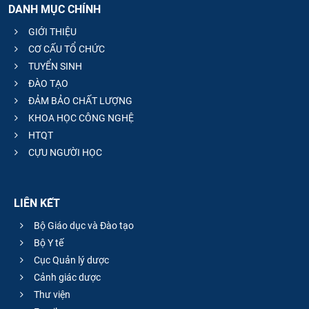
DANH MỤC CHÍNH
GIỚI THIỆU
CƠ CẤU TỔ CHỨC
TUYỂN SINH
ĐÀO TẠO
ĐẢM BẢO CHẤT LƯỢNG
KHOA HỌC CÔNG NGHỆ
HTQT
CỰU NGƯỜI HỌC
LIÊN KẾT
Bộ Giáo dục và Đào tạo
Bộ Y tế
Cục Quản lý dược
Cảnh giác dược
Thư viện