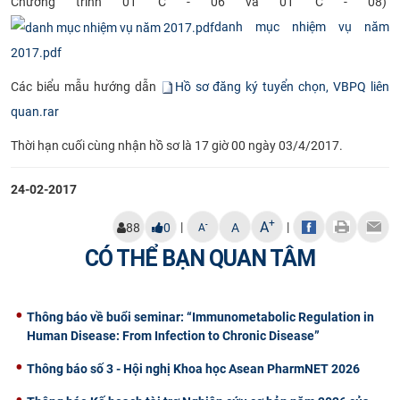
Chương trình 01 C - 06 và 01 C - 08)
CỰU NGƯỜI HỌC
danh mục nhiệm vụ năm
2017.pdf
Các biểu mẫu hướng dẫn
Hồ sơ đăng ký tuyển chọn, VBPQ liên
quan.rar
Thời hạn cuối cùng nhận hồ sơ là 17 giờ 00 ngày 03/4/2017.
24-02-2017
+
A
|
|
-
88
0
A
A
CÓ THỂ BẠN QUAN TÂM
Thông báo về buổi seminar: “Immunometabolic Regulation in
Human Disease: From Infection to Chronic Disease”
Thông báo số 3 - Hội nghị Khoa học Asean PharmNET 2026