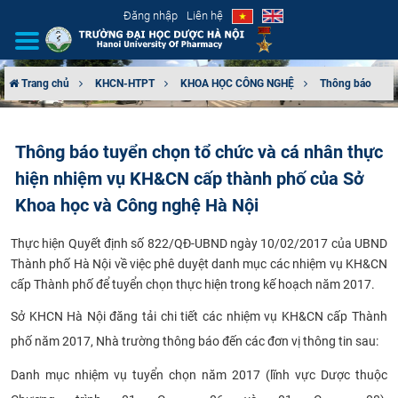
Đăng nhập
Liên hệ
Trang chủ
KHCN-HTPT
KHOA HỌC CÔNG NGHỆ
Thông báo
GIỚI THIỆU
Thông báo tuyển chọn tổ chức và cá nhân thực
CƠ CẤU TỔ CHỨC
hiện nhiệm vụ KH&CN cấp thành phố của Sở
TUYỂN SINH
Khoa học và Công nghệ Hà Nội
Thực hiện Quyết định số 822/QĐ-UBND ngày 10/02/2017 của UBND
ĐÀO TẠO
Thành phố Hà Nội về việc phê duyệt danh mục các nhiệm vụ KH&CN
cấp Thành phố để tuyển chọn thực hiện trong kế hoạch năm 2017.
​
ĐẢM BẢO CHẤT LƯỢNG
Sở KHCN Hà Nội đăng tải chi tiết các nhiệm vụ KH&CN cấp Thành
KHOA HỌC CÔNG NGHỆ
phố năm 2017, Nhà trường thông báo đến các đơn vị thông tin sau:
Danh mục nhiệm vụ tuyển chọn năm 2017 (lĩnh vực Dược thuộc
HTQT