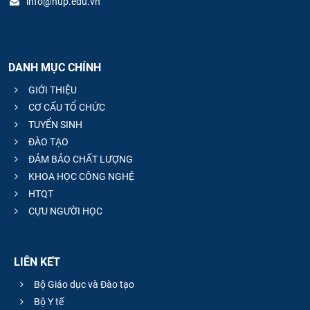
info@hup.edu.vn
DANH MỤC CHÍNH
GIỚI THIỆU
CƠ CẤU TỔ CHỨC
TUYỂN SINH
ĐÀO TẠO
ĐẢM BẢO CHẤT LƯỢNG
KHOA HỌC CÔNG NGHỆ
HTQT
CỰU NGƯỜI HỌC
LIÊN KẾT
Bộ Giáo dục và Đào tạo
Bộ Y tế