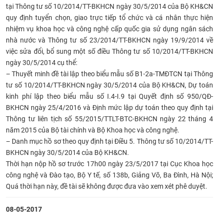
tại Thông tư số 10/2014/TT-BKHCN ngày 30/5/2014 của Bộ KH&CN
CỰU NGƯỜI HỌC
quy định tuyển chọn, giao trực tiếp tổ chức và cá nhân thực hiện
nhiệm vụ khoa học và công nghệ cấp quốc gia sử dụng ngân sách
nhà nước và Thông tư số 23/2014/TT-BKHCN ngày 19/9/2014 về
việc sửa đổi, bổ sung một số điều Thông tư số 10/2014/TT-BKHCN
ngày 30/5/2014 cụ thể:
– Thuyết minh đề tài lập theo biểu mẫu số B1-2a-TMĐTCN tại Thông
tư số 10/2014/TT-BKHCN ngày 30/5/2014 của Bộ KH&CN, Dự toán
kinh phí lập theo biểu mẫu số I.4-I.9 tại Quyết định số 950/QĐ-
BKHCN ngày 25/4/2016 và Định mức lập dự toán theo quy định tại
Thông tư liên tịch số 55/2015/TTLT-BTC-BKHCN ngày 22 tháng 4
năm 2015 của Bộ tài chính và Bộ Khoa học và công nghệ.
– Danh mục hồ sơ theo quy định tại Điều 5. Thông tư số 10/2014/TT-
BKHCN ngày 30/5/2014 của Bộ KH&CN.
Thời hạn nộp hồ sơ trước 17h00 ngày 23/5/2017 tại Cục Khoa học
công nghệ và Đào tạo, Bộ Y tế, số 138b, Giảng Võ, Ba Đình, Hà Nội;
Quá thời hạn này, đề tài sẽ không được đưa vào xem xét phê duyệt.
08-05-2017