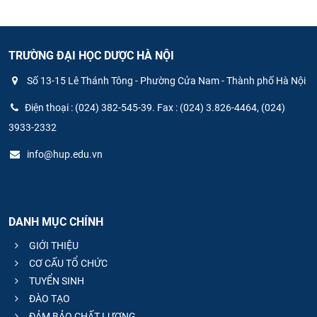
TRƯỜNG ĐẠI HỌC DƯỢC HÀ NỘI
Số 13-15 Lê Thánh Tông - Phường Cửa Nam - Thành phố Hà Nội
Điện thoại : (024) 382-545-39. Fax : (024) 3.826-4464, (024)
3933-2332
info@hup.edu.vn
DANH MỤC CHÍNH
GIỚI THIỆU
CƠ CẤU TỔ CHỨC
TUYỂN SINH
ĐÀO TẠO
ĐẢM BẢO CHẤT LƯỢNG