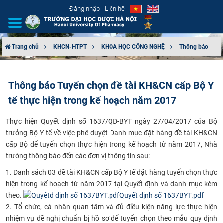
Đăng nhập
Liên hệ
Trang chủ
KHCN-HTPT
KHOA HỌC CÔNG NGHỆ
Thông báo
GIỚI THIỆU
Thông báo Tuyển chọn đề tài KH&CN cấp Bộ Y
CƠ CẤU TỔ CHỨC
tế thực hiện trong kế hoạch năm 2017
TUYỂN SINH
Thực hiện Quyết định số 1637/QĐ-BYT ngày 27/04/2017 của Bộ
trưởng Bộ Y tế về việc phê duyệt Danh mục đặt hàng đề tài KH&CN
ĐÀO TẠO
cấp Bộ để tuyển chọn thực hiện trong kế hoạch từ năm 2017, Nhà
trường thông báo đến các đơn vị thông tin sau:
ĐẢM BẢO CHẤT LƯỢNG
1. Danh sách 03 đề tài KH&CN cấp Bộ Y tế đặt hàng tuyển chọn thực
hiện trong kế hoạch từ năm 2017 tại Quyết định và danh mục kèm
KHOA HỌC CÔNG NGHỆ
theo.
Quyết định số 1637BYT.pdf
2. Tổ chức, cá nhân quan tâm và đủ điều kiện năng lực thực hiện
HTQT
nhiệm vụ đề nghị chuẩn bị hồ sơ để tuyển chọn theo mẫu quy định