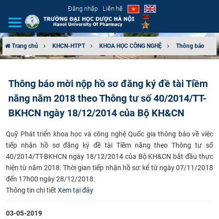
Đăng nhập
Liên hệ
Trang chủ
KHCN-HTPT
KHOA HỌC CÔNG NGHỆ
Thông báo
GIỚI THIỆU
Thông báo mời nộp hồ sơ đăng ký đề tài Tiềm
CƠ CẤU TỔ CHỨC
năng năm 2018 theo Thông tư số 40/2014/TT-
TUYỂN SINH
BKHCN ngày 18/12/2014 của Bộ KH&CN
Quỹ Phát triển khoa học và công nghệ Quốc gia thông báo về việc
ĐÀO TẠO
tiếp nhận hồ sơ đăng ký đề tài Tiềm năng theo Thông tư số
40/2014/TT-BKHCN ngày 18/12/2014 của Bộ KH&CN bắt đầu thực
ĐẢM BẢO CHẤT LƯỢNG
hiện từ năm 2018.
Thời gian tiếp nhận hồ sơ: kể từ ngày 07/11/2018
đến 17h00 ngày 28/12/2018.
KHOA HỌC CÔNG NGHỆ
Thông tin chi tiết
Xem tại đây
HTQT
03-05-2019