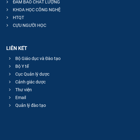
ĐẢM BẢO CHẤT LƯỢNG
KHOA HỌC CÔNG NGHỆ
HTQT
CỰU NGƯỜI HỌC
LIÊN KẾT
Bộ Giáo dục và Đào tạo
Bộ Y tế
Cục Quản lý dược
Cảnh giác dược
Thư viện
Email
Quản lý đào tạo