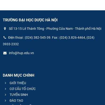
TRƯỜNG ĐẠI HỌC DƯỢC HÀ NỘI
Số 13-15 Lê Thánh Tông - Phường Cửa Nam - Thành phố Hà Nội
Điện thoại : (024) 382-545-39. Fax : (024) 3.826-4464, (024)
3933-2332
info@hup.edu.vn
DANH MỤC CHÍNH
GIỚI THIỆU
CƠ CẤU TỔ CHỨC
TUYỂN SINH
ĐÀO TẠO