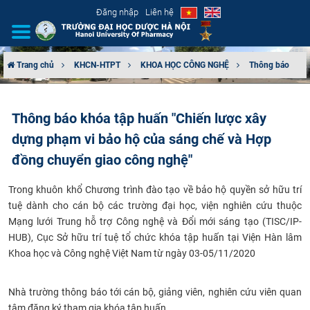
Đăng nhập
Liên hệ
Trang chủ
KHCN-HTPT
KHOA HỌC CÔNG NGHỆ
Thông báo
GIỚI THIỆU
Thông báo khóa tập huấn "Chiến lược xây
CƠ CẤU TỔ CHỨC
dựng phạm vi bảo hộ của sáng chế và Hợp
TUYỂN SINH
đồng chuyển giao công nghệ"
​Trong khuôn khổ Chương trình đào tạo về bảo hộ quyền sở hữu trí
ĐÀO TẠO
tuệ dành cho cán bộ các trường đại học, viện nghiên cứu thuộc
Mạng lưới Trung hỗ trợ Công nghệ và Đổi mới sáng tạo (TISC/IP-
ĐẢM BẢO CHẤT LƯỢNG
HUB), Cục Sở hữu trí tuệ tổ chức khóa tập huấn tại Viện Hàn lâm
Khoa học và Công nghệ Việt Nam từ ngày 03-05/11/2020
KHOA HỌC CÔNG NGHỆ
​Nhà trường thông báo tới cán bộ, giảng viên, nghiên cứu viên quan
HTQT
tâm đăng ký tham gia khóa tập huấn.