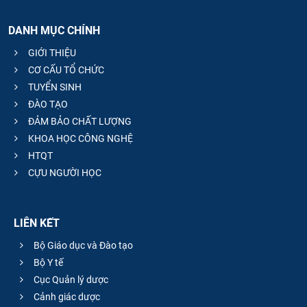
DANH MỤC CHÍNH
GIỚI THIỆU
CƠ CẤU TỔ CHỨC
TUYỂN SINH
ĐÀO TẠO
ĐẢM BẢO CHẤT LƯỢNG
KHOA HỌC CÔNG NGHỆ
HTQT
CỰU NGƯỜI HỌC
LIÊN KẾT
Bộ Giáo dục và Đào tạo
Bộ Y tế
Cục Quản lý dược
Cảnh giác dược