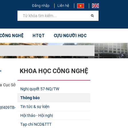
Đăng nhập
Liên hệ
 CÔNG NGHỆ
HTQT
CỰU NGƯỜI HỌC
KHOA HỌC CÔNG NGHỆ
"
ủa Cục Sở
Nghị quyết 57-NQ/TW
Thông báo
Tin tức & sự kiện
409TB-
Hội thảo - Hội nghị
Tạp chí NCD&TTT