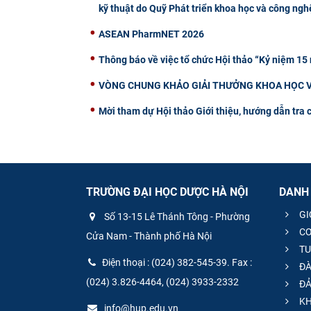
kỹ thuật do Quỹ Phát triển khoa học và công nghệ
ASEAN PharmNET 2026
Thông báo về việc tổ chức Hội thảo “Kỷ niệm 15
VÒNG CHUNG KHẢO GIẢI THƯỞNG KHOA HỌC V
Mời tham dự Hội thảo Giới thiệu, hướng dẫn tra 
TRƯỜNG ĐẠI HỌC DƯỢC HÀ NỘI
DANH
GI
Số 13-15 Lê Thánh Tông - Phường
CƠ
Cửa Nam - Thành phố Hà Nội
TU
Điện thoại : (024) 382-545-39. Fax :
ĐÀ
(024) 3.826-4464, (024) 3933-2332
ĐẢ
KH
info@hup.edu.vn