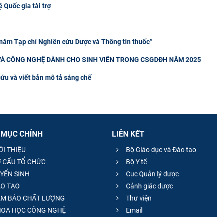
 Quốc gia tài trợ
 năm Tạp chí Nghiên cứu Dược và Thông tin thuốc”
À CÔNG NGHỆ DÀNH CHO SINH VIÊN TRONG CSGDĐH NĂM 2025
cứu và viết bản mô tả sáng chế
 MỤC CHÍNH
LIÊN KẾT
ỚI THIỆU
Bộ Giáo dục và Đào tạo
 CẤU TỔ CHỨC
Bộ Y tế
YỂN SINH
Cục Quản lý dược
O TẠO
Cảnh giác dược
M BẢO CHẤT LƯỢNG
Thư viện
OA HỌC CÔNG NGHỆ
Email