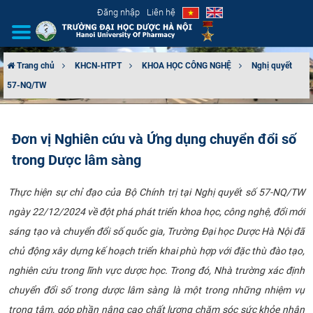
Đăng nhập
Liên hệ
Trang chủ
KHCN-HTPT
KHOA HỌC CÔNG NGHỆ
Nghị quyết
57-NQ/TW
GIỚI THIỆU
CƠ CẤU TỔ CHỨC
Đơn vị Nghiên cứu và Ứng dụng chuyển đổi số
trong Dược lâm sàng
TUYỂN SINH
Thực hiện sự chỉ đạo của Bộ Chính trị tại Nghị quyết số 57-NQ/TW
ĐÀO TẠO
ngày 22/12/2024 về đột phá phát triển khoa học, công nghệ, đổi mới
ĐẢM BẢO CHẤT LƯỢNG
sáng tạo và chuyển đổi số quốc gia, Trường Đại học Dược Hà Nội đã
chủ động xây dựng kế hoạch triển khai phù hợp với đặc thù đào tạo,
KHOA HỌC CÔNG NGHỆ
nghiên cứu trong lĩnh vực dược học. Trong đó, Nhà trường xác định
chuyển đổi số trong dược lâm sàng là một trong những nhiệm vụ
HTQT
trọng tâm, góp phần nâng cao chất lượng chăm sóc sức khỏe nhân