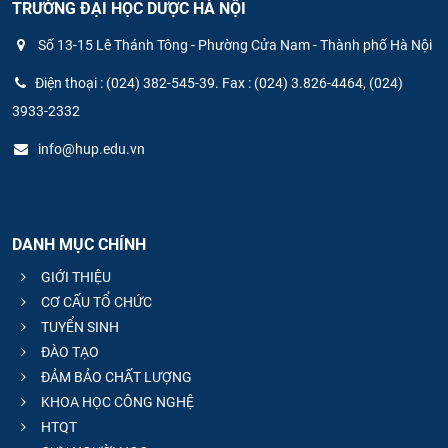
TRƯỜNG ĐẠI HỌC DƯỢC HÀ NỘI
Số 13-15 Lê Thánh Tông - Phường Cửa Nam - Thành phố Hà Nội
Điện thoại : (024) 382-545-39. Fax : (024) 3.826-4464, (024)
3933-2332
info@hup.edu.vn
DANH MỤC CHÍNH
GIỚI THIỆU
CƠ CẤU TỔ CHỨC
TUYỂN SINH
ĐÀO TẠO
ĐẢM BẢO CHẤT LƯỢNG
KHOA HỌC CÔNG NGHỆ
HTQT