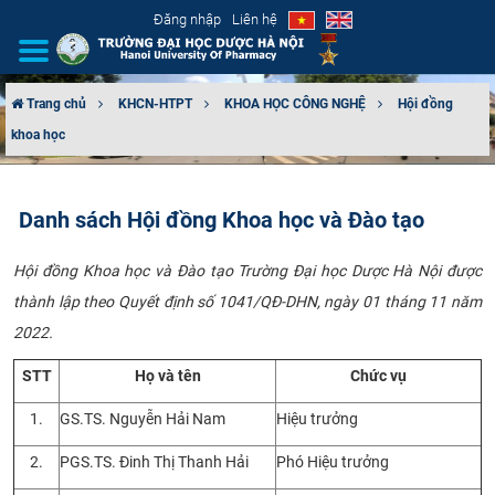
Đăng nhập
Liên hệ
Trang chủ
KHCN-HTPT
KHOA HỌC CÔNG NGHỆ
Hội đồng
khoa học
GIỚI THIỆU
CƠ CẤU TỔ CHỨC
Danh sách Hội đồng Khoa học và Đào tạo
TUYỂN SINH
Hội đồng Khoa học và Đào tạo Trường Đại học Dược Hà Nội được
thành lập theo Quyết định số 1041/QĐ-DHN, ngày 01 tháng 11 năm
ĐÀO TẠO
2022.
ĐẢM BẢO CHẤT LƯỢNG
STT
Họ và tên
Chức vụ
KHOA HỌC CÔNG NGHỆ
1.
GS.TS. Nguyễn Hải Nam
Hiệu trưởng
2.
PGS.TS. Đinh Thị Thanh Hải
Phó Hiệu trưởng
HTQT