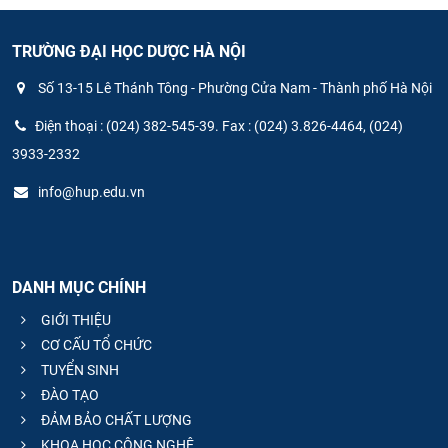
TRƯỜNG ĐẠI HỌC DƯỢC HÀ NỘI
Số 13-15 Lê Thánh Tông - Phường Cửa Nam - Thành phố Hà Nội
Điện thoại : (024) 382-545-39. Fax : (024) 3.826-4464, (024)
3933-2332
info@hup.edu.vn
DANH MỤC CHÍNH
GIỚI THIỆU
CƠ CẤU TỔ CHỨC
TUYỂN SINH
ĐÀO TẠO
ĐẢM BẢO CHẤT LƯỢNG
KHOA HỌC CÔNG NGHỆ