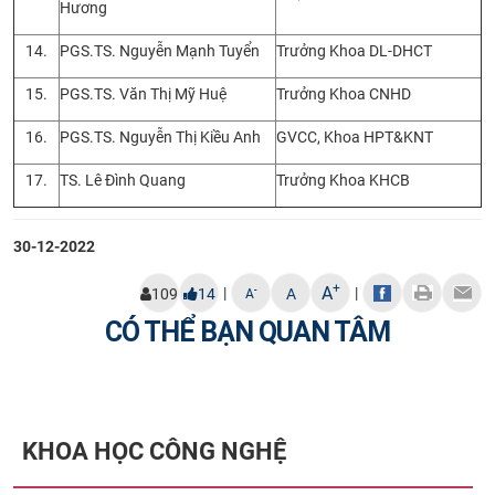
Hương
14.
PGS.TS. Nguyễn Mạnh Tuyển
Trưởng Khoa DL-DHCT
15.
PGS.TS. Văn Thị Mỹ Huệ
Trưởng Khoa CNHD
16.
PGS.TS. Nguyễn Thị Kiều Anh
GVCC, Khoa HPT&KNT
17.
TS. Lê Đình Quang
Trưởng Khoa KHCB
30-12-2022
+
A
|
|
-
109
14
A
A
CÓ THỂ BẠN QUAN TÂM
KHOA HỌC CÔNG NGHỆ