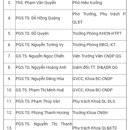
3.
ThS. Phạm Văn Quyến
Phó Hiệu trưởng
CỰU NGƯỜI HỌC
Phó Trưởng, Phụ trách P.
4.
PGS.TS. Đỗ Hồng Quảng
QLĐT
5.
PGS.TS. Đỗ Quyên
Trưởng Phòng KHCN-HTPT
6.
PGS.TS. Nguyễn Tường Vy
Trưởng Phòng ĐBCL-KT
7.
GS.TS. Nguyễn Ngọc Chiến
Viện Trưởng Viện CNDP QG
8.
PGS.TS. Nguyễn Hoàng Anh
Giám đốc TT. DI&ADR QG
9.
PGS.TS. Nguyễn Đăng Hòa
GVCC, Khoa BC-CNDP
10.
GS.TS. Phạm Thị Minh Huệ
GVCC, Khoa BC-CNDP
11.
PGS.TS. Phạm Thúy Vân
Phụ trách Khoa DL-DLS
12.
PGS.TS. Phùng Thanh Hương
Trưởng Khoa CNSH
PGS.TS. Nguyễn Thị Thanh
13.
Phụ trách Khoa QL&KTD