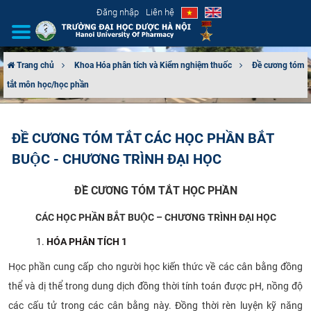
Đăng nhập
Liên hệ
Trang chủ
Khoa Hóa phân tích và Kiểm nghiệm thuốc
Đề cương tóm
tắt môn học/học phần
GIỚI THIỆU
CƠ CẤU TỔ CHỨC
ĐỀ CƯƠNG TÓM TẮT CÁC HỌC PHẦN BẮT
BUỘC - CHƯƠNG TRÌNH ĐẠI HỌC
TUYỂN SINH
ĐỀ CƯƠNG TÓM TẮT HỌC PHẦN
ĐÀO TẠO
CÁC HỌC PHẦN BẮT BUỘC – CHƯƠNG TRÌNH ĐẠI HỌC
ĐẢM BẢO CHẤT LƯỢNG
HÓA PHÂN TÍCH 1
KHOA HỌC CÔNG NGHỆ
Học phần cung cấp cho người học kiến thức về các cân bằng đồng
thể và dị thể trong dung dịch đồng thời tính toán được pH, nồng độ
HTQT
các cấu tử trong các cân bằng này. Đồng thời rèn luyện kỹ năng