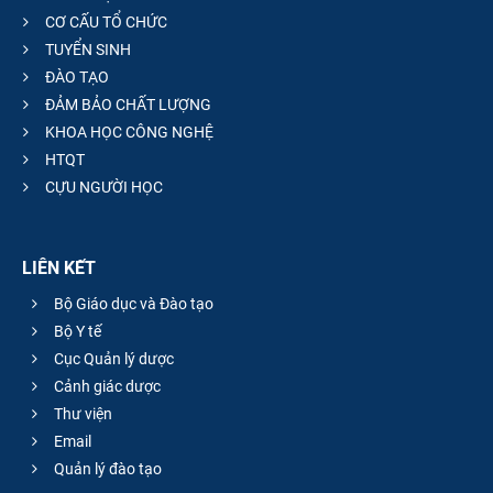
CƠ CẤU TỔ CHỨC
TUYỂN SINH
ĐÀO TẠO
ĐẢM BẢO CHẤT LƯỢNG
KHOA HỌC CÔNG NGHỆ
HTQT
CỰU NGƯỜI HỌC
LIÊN KẾT
Bộ Giáo dục và Đào tạo
Bộ Y tế
Cục Quản lý dược
Cảnh giác dược
Thư viện
Email
Quản lý đào tạo