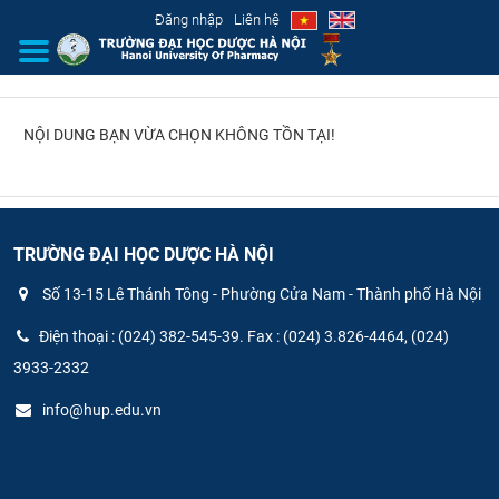
Đăng nhập
Liên hệ
NỘI DUNG BẠN VỪA CHỌN KHÔNG TỒN TẠI!
GIỚI THIỆU
CƠ CẤU TỔ CHỨC
TUYỂN SINH
TRƯỜNG ĐẠI HỌC DƯỢC HÀ NỘI
Số 13-15 Lê Thánh Tông - Phường Cửa Nam - Thành phố Hà Nội
ĐÀO TẠO
Điện thoại : (024) 382-545-39. Fax : (024) 3.826-4464, (024)
ĐẢM BẢO CHẤT LƯỢNG
3933-2332
info@hup.edu.vn
KHOA HỌC CÔNG NGHỆ
HTQT