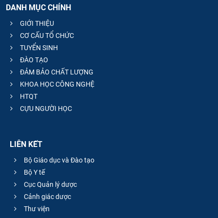
DANH MỤC CHÍNH
CỰU NGƯỜI HỌC
GIỚI THIỆU
CƠ CẤU TỔ CHỨC
TUYỂN SINH
ĐÀO TẠO
ĐẢM BẢO CHẤT LƯỢNG
KHOA HỌC CÔNG NGHỆ
HTQT
CỰU NGƯỜI HỌC
LIÊN KẾT
Bộ Giáo dục và Đào tạo
Bộ Y tế
Cục Quản lý dược
Cảnh giác dược
Thư viện